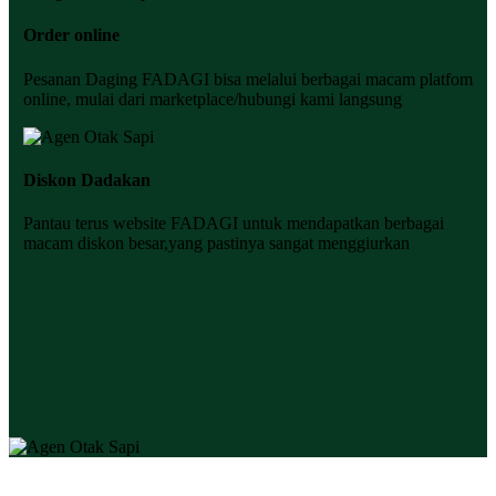
Order online
Pesanan Daging FADAGI bisa melalui berbagai macam platfom
online, mulai dari marketplace/hubungi kami langsung
Diskon Dadakan
Pantau terus website FADAGI untuk mendapatkan berbagai
macam diskon besar,yang pastinya sangat menggiurkan