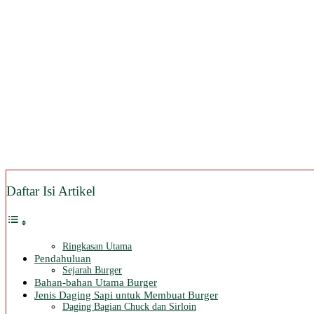
Daftar Isi Artikel
Ringkasan Utama
Pendahuluan
Sejarah Burger
Bahan-bahan Utama Burger
Jenis Daging Sapi untuk Membuat Burger
Daging Bagian Chuck dan Sirloin