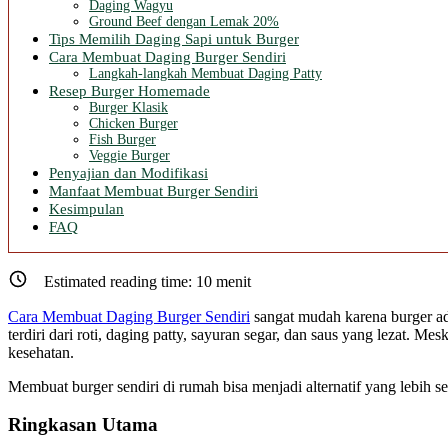
Daging Wagyu
Ground Beef dengan Lemak 20%
Tips Memilih Daging Sapi untuk Burger
Cara Membuat Daging Burger Sendiri
Langkah-langkah Membuat Daging Patty
Resep Burger Homemade
Burger Klasik
Chicken Burger
Fish Burger
Veggie Burger
Penyajian dan Modifikasi
Manfaat Membuat Burger Sendiri
Kesimpulan
FAQ
Estimated reading time:
10
menit
Cara Membuat Daging Burger Sendiri
sangat mudah karena burger ada
terdiri dari roti, daging patty, sayuran segar, dan saus yang lezat.
kesehatan.
Membuat burger sendiri di rumah bisa menjadi alternatif yang lebih s
Ringkasan Utama