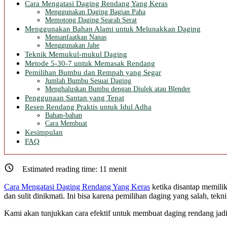
Cara Mengatasi Daging Rendang Yang Keras
Menggunakan Daging Bagian Paha
Memotong Daging Searah Serat
Menggunakan Bahan Alami untuk Melunakkan Daging
Memanfaatkan Nanas
Menggunakan Jahe
Teknik Memukul-mukul Daging
Metode 5-30-7 untuk Memasak Rendang
Pemilihan Bumbu dan Rempah yang Segar
Jumlah Bumbu Sesuai Daging
Menghaluskan Bumbu dengan Diulek atau Blender
Penggunaan Santan yang Tepat
Resep Rendang Praktis untuk Idul Adha
Bahan-bahan
Cara Membuat
Kesimpulan
FAQ
Estimated reading time:
11
menit
Cara Mengatasi Daging Rendang Yang Keras
ketika disantap memilik
dan sulit dinikmati. Ini bisa karena pemilihan daging yang salah, tek
Kami akan tunjukkan cara efektif untuk membuat daging rendang jad