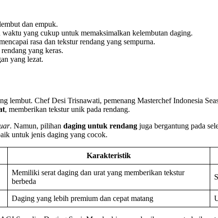
 lembut dan empuk.
n waktu yang cukup untuk memaksimalkan kelembutan daging.
encapai rasa dan tekstur rendang yang sempurna.
rendang yang keras.
n yang lezat.
ang lembut. Chef Desi Trisnawati, pemenang Masterchef Indonesia S
at
, memberikan tekstur unik pada rendang.
luar
. Namun, pilihan
daging untuk rendang
juga bergantung pada sele
aik untuk jenis daging yang cocok.
Karakteristik
Memiliki serat daging dan urat yang memberikan tekstur
S
berbeda
Daging yang lebih premium dan cepat matang
U