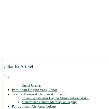
Daftar Isi Artikel
Kunci Utama:
Pemilihan Daging yang Tepat
Teknik Memasak dengan Api Kecil
Proses Pematangan Daging Membutuhkan Waktu
Memastikan Bumbu Meresap ke Daging
Penggunaan Air yang Cukup