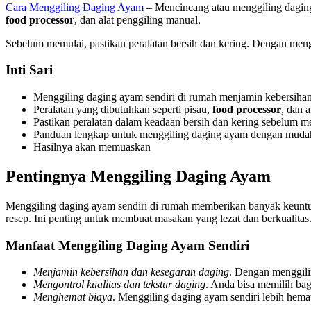
Cara Menggiling Daging Ayam
– Mencincang atau menggiling daging 
food processor
, dan alat penggiling manual.
Sebelum memulai, pastikan peralatan bersih dan kering. Dengan me
Inti Sari
Menggiling daging ayam sendiri di rumah menjamin kebersiha
Peralatan yang dibutuhkan seperti pisau,
food processor
, dan 
Pastikan peralatan dalam keadaan bersih dan kering sebelum m
Panduan lengkap untuk menggiling daging ayam dengan muda
Hasilnya akan memuaskan
Pentingnya Menggiling Daging Ayam
Menggiling daging ayam sendiri di rumah memberikan banyak keuntun
resep. Ini penting untuk membuat masakan yang lezat dan berkualitas
Manfaat Menggiling Daging Ayam Sendiri
Menjamin kebersihan dan kesegaran daging
. Dengan menggilin
Mengontrol kualitas dan tekstur daging
. Anda bisa memilih bag
Menghemat biaya
. Menggiling daging ayam sendiri lebih hemat