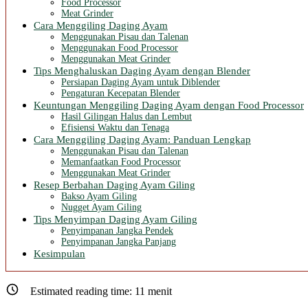
Food Processor
Meat Grinder
Cara Menggiling Daging Ayam
Menggunakan Pisau dan Talenan
Menggunakan Food Processor
Menggunakan Meat Grinder
Tips Menghaluskan Daging Ayam dengan Blender
Persiapan Daging Ayam untuk Diblender
Pengaturan Kecepatan Blender
Keuntungan Menggiling Daging Ayam dengan Food Processor
Hasil Gilingan Halus dan Lembut
Efisiensi Waktu dan Tenaga
Cara Menggiling Daging Ayam: Panduan Lengkap
Menggunakan Pisau dan Talenan
Memanfaatkan Food Processor
Menggunakan Meat Grinder
Resep Berbahan Daging Ayam Giling
Bakso Ayam Giling
Nugget Ayam Giling
Tips Menyimpan Daging Ayam Giling
Penyimpanan Jangka Pendek
Penyimpanan Jangka Panjang
Kesimpulan
Estimated reading time:
11
menit