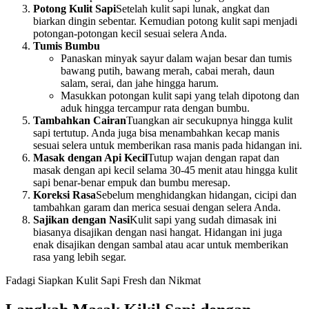
Potong Kulit Sapi
Setelah kulit sapi lunak, angkat dan
biarkan dingin sebentar. Kemudian potong kulit sapi menjadi
potongan-potongan kecil sesuai selera Anda.
Tumis Bumbu
Panaskan minyak sayur dalam wajan besar dan tumis
bawang putih, bawang merah, cabai merah, daun
salam, serai, dan jahe hingga harum.
Masukkan potongan kulit sapi yang telah dipotong dan
aduk hingga tercampur rata dengan bumbu.
Tambahkan Cairan
Tuangkan air secukupnya hingga kulit
sapi tertutup. Anda juga bisa menambahkan kecap manis
sesuai selera untuk memberikan rasa manis pada hidangan ini.
Masak dengan Api Kecil
Tutup wajan dengan rapat dan
masak dengan api kecil selama 30-45 menit atau hingga kulit
sapi benar-benar empuk dan bumbu meresap.
Koreksi Rasa
Sebelum menghidangkan hidangan, cicipi dan
tambahkan garam dan merica sesuai dengan selera Anda.
Sajikan dengan Nasi
Kulit sapi yang sudah dimasak ini
biasanya disajikan dengan nasi hangat. Hidangan ini juga
enak disajikan dengan sambal atau acar untuk memberikan
rasa yang lebih segar.
Fadagi Siapkan Kulit Sapi Fresh dan Nikmat