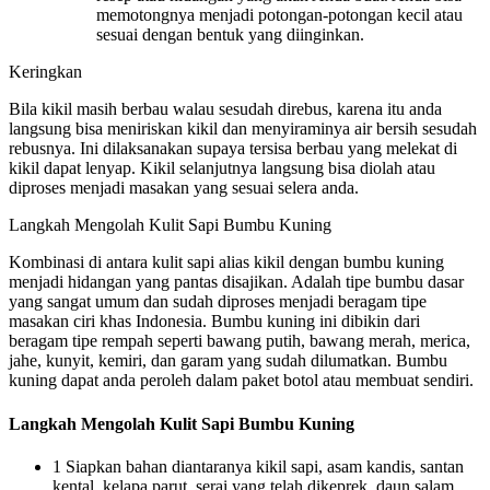
memotongnya menjadi potongan-potongan kecil atau
sesuai dengan bentuk yang diinginkan.
Keringkan
Bila kikil masih berbau walau sesudah direbus, karena itu anda
langsung bisa meniriskan kikil dan menyiraminya air bersih sesudah
rebusnya. Ini dilaksanakan supaya tersisa berbau yang melekat di
kikil dapat lenyap. Kikil selanjutnya langsung bisa diolah atau
diproses menjadi masakan yang sesuai selera anda.
Langkah Mengolah Kulit Sapi Bumbu Kuning
Kombinasi di antara kulit sapi alias kikil dengan bumbu kuning
menjadi hidangan yang pantas disajikan. Adalah tipe bumbu dasar
yang sangat umum dan sudah diproses menjadi beragam tipe
masakan ciri khas Indonesia. Bumbu kuning ini dibikin dari
beragam tipe rempah seperti bawang putih, bawang merah, merica,
jahe, kunyit, kemiri, dan garam yang sudah dilumatkan. Bumbu
kuning dapat anda peroleh dalam paket botol atau membuat sendiri.
Langkah Mengolah Kulit Sapi Bumbu Kuning
1 Siapkan bahan diantaranya kikil sapi, asam kandis, santan
kental, kelapa parut, serai yang telah dikeprek, daun salam,