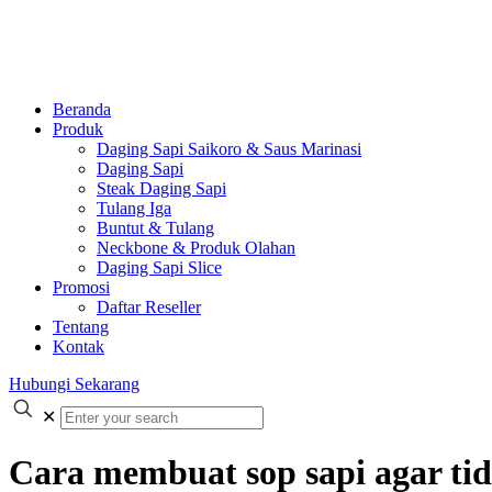
Beranda
Produk
Daging Sapi Saikoro & Saus Marinasi
Daging Sapi
Steak Daging Sapi
Tulang Iga
Buntut & Tulang
Neckbone & Produk Olahan
Daging Sapi Slice
Promosi
Daftar Reseller
Tentang
Kontak
Hubungi Sekarang
✕
Cara membuat sop sapi agar ti