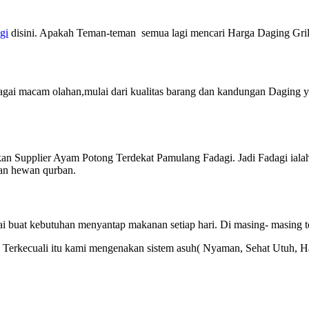
gi
disini. Apakah Teman-teman semua lagi mencari Harga Daging Gril
gai macam olahan,mulai dari kualitas barang dan kandungan Daging y
kan Supplier Ayam Potong Terdekat Pamulang Fadagi. Jadi Fadagi ial
kan hewan qurban.
akai buat kebutuhan menyantap makanan setiap hari. Di masing- masing 
lal. Terkecuali itu kami mengenakan sistem asuh( Nyaman, Sehat Utuh, 