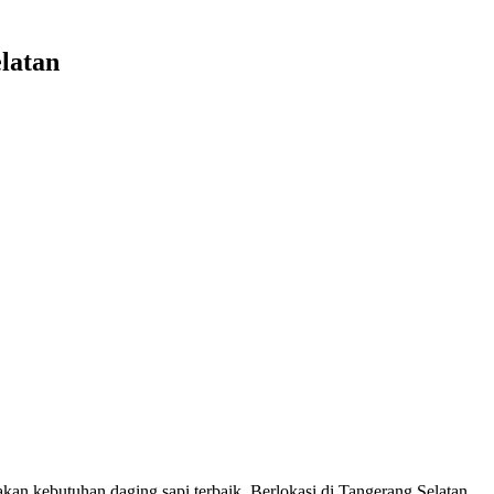
latan
 kebutuhan daging sapi terbaik. Berlokasi di Tangerang Selatan,