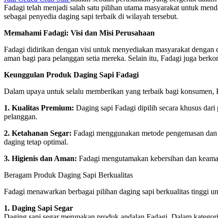
Fadagi telah menjadi salah satu pilihan utama masyarakat untuk mend
sebagai penyedia daging sapi terbaik di wilayah tersebut.
Memahami Fadagi: Visi dan Misi Perusahaan
Fadagi didirikan dengan visi untuk menyediakan masyarakat dengan da
aman bagi para pelanggan setia mereka. Selain itu, Fadagi juga ber
Keunggulan Produk Daging Sapi Fadagi
Dalam upaya untuk selalu memberikan yang terbaik bagi konsumen, F
1. Kualitas Premium:
Daging sapi Fadagi dipilih secara khusus dari 
pelanggan.
2. Ketahanan Segar:
Fadagi menggunakan metode pengemasan dan dist
daging tetap optimal.
3. Higienis dan Aman:
Fadagi mengutamakan kebersihan dan keamana
Beragam Produk Daging Sapi Berkualitas
Fadagi menawarkan berbagai pilihan daging sapi berkualitas tinggi
1. Daging Sapi Segar
Daging sapi segar merupakan produk andalan Fadagi. Dalam kategori