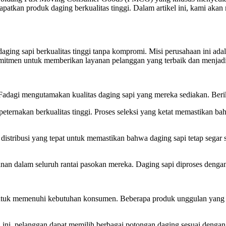
apatkan produk daging berkualitas tinggi. Dalam artikel ini, kami aka
ging sapi berkualitas tinggi tanpa kompromi. Misi perusahaan ini ada
komitmen untuk memberikan layanan pelanggan yang terbaik dan menjadi
adagi mengutamakan kualitas daging sapi yang mereka sediakan. Beri
peternakan berkualitas tinggi. Proses seleksi yang ketat memastikan b
ribusi yang tepat untuk memastikan bahwa daging sapi tetap segar saa
n dalam seluruh rantai pasokan mereka. Daging sapi diproses dengan 
 untuk memenuhi kebutuhan konsumen. Beberapa produk unggulan yang m
 ini, pelanggan dapat memilih berbagai potongan daging sesuai denga