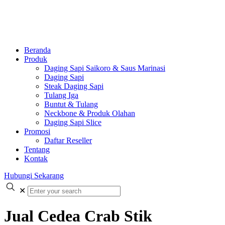
Beranda
Produk
Daging Sapi Saikoro & Saus Marinasi
Daging Sapi
Steak Daging Sapi
Tulang Iga
Buntut & Tulang
Neckbone & Produk Olahan
Daging Sapi Slice
Promosi
Daftar Reseller
Tentang
Kontak
Hubungi Sekarang
✕
Jual Cedea Crab Stik