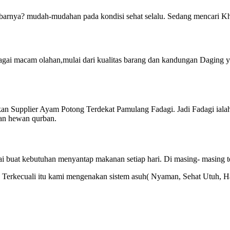
rnya? mudah-mudahan pada kondisi sehat selalu. Sedang mencari Khas
gai macam olahan,mulai dari kualitas barang dan kandungan Daging y
kan Supplier Ayam Potong Terdekat Pamulang Fadagi. Jadi Fadagi ial
kan hewan qurban.
akai buat kebutuhan menyantap makanan setiap hari. Di masing- masing 
lal. Terkecuali itu kami mengenakan sistem asuh( Nyaman, Sehat Utuh, 