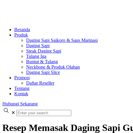
Beranda
Produk
Daging Sapi Saikoro & Saus Marinasi
Daging Sapi
Steak Daging Sapi
Tulang Iga
Buntut & Tulang
Neckbone & Produk Olahan
Daging Sapi Slice
Promosi
Daftar Reseller
Tentang
Kontak
Hubungi Sekarang
✕
Resep Memasak Daging Sapi G