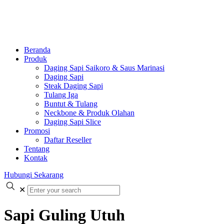
Beranda
Produk
Daging Sapi Saikoro & Saus Marinasi
Daging Sapi
Steak Daging Sapi
Tulang Iga
Buntut & Tulang
Neckbone & Produk Olahan
Daging Sapi Slice
Promosi
Daftar Reseller
Tentang
Kontak
Hubungi Sekarang
✕
Sapi Guling Utuh