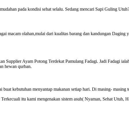
ahan pada kondisi sehat selalu. Sedang mencari Sapi Guling Utuh? 
gai macam olahan,mulai dari kualitas barang dan kandungan Daging y
kan Supplier Ayam Potong Terdekat Pamulang Fadagi. Jadi Fadagi ial
kan hewan qurban.
akai buat kebutuhan menyantap makanan setiap hari. Di masing- masing 
lal. Terkecuali itu kami mengenakan sistem asuh( Nyaman, Sehat Utuh, 