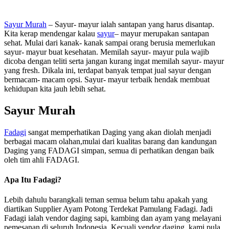
Sayur Murah
– Sayur- mayur ialah santapan yang harus disantap.
Kita kerap mendengar kalau
sayur
– mayur merupakan santapan
sehat. Mulai dari kanak- kanak sampai orang berusia memerlukan
sayur- mayur buat kesehatan. Memilah sayur- mayur pula wajib
dicoba dengan teliti serta jangan kurang ingat memilah sayur- mayur
yang fresh. Dikala ini, terdapat banyak tempat jual sayur dengan
bermacam- macam opsi. Sayur- mayur terbaik hendak membuat
kehidupan kita jauh lebih sehat.
Sayur Murah
Fadagi
sangat memperhatikan Daging yang akan diolah menjadi
berbagai macam olahan,mulai dari kualitas barang dan kandungan
Daging yang FADAGI simpan, semua di perhatikan dengan baik
oleh tim ahli FADAGI.
Apa Itu Fadagi?
Lebih dahulu barangkali teman semua belum tahu apakah yang
diartikan Supplier Ayam Potong Terdekat Pamulang Fadagi. Jadi
Fadagi ialah vendor daging sapi, kambing dan ayam yang melayani
pemesanan di seluruh Indonesia. Kecuali vendor daging, kami pula