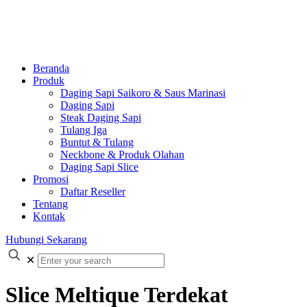
Beranda
Produk
Daging Sapi Saikoro & Saus Marinasi
Daging Sapi
Steak Daging Sapi
Tulang Iga
Buntut & Tulang
Neckbone & Produk Olahan
Daging Sapi Slice
Promosi
Daftar Reseller
Tentang
Kontak
Hubungi Sekarang
✕
Slice Meltique Terdekat