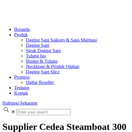
Beranda
Produk
Daging Sapi Saikoro & Saus Marinasi
Daging Sapi
Steak Daging Sapi
Tulang Iga
Buntut & Tulang
Neckbone & Produk Olahan
Daging Sapi Slice
Promosi
Daftar Reseller
Tentang
Kontak
Hubungi Sekarang
✕
Supplier Cedea Steamboat 300