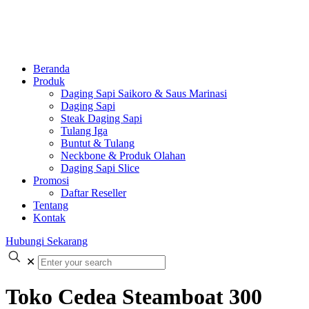
Beranda
Produk
Daging Sapi Saikoro & Saus Marinasi
Daging Sapi
Steak Daging Sapi
Tulang Iga
Buntut & Tulang
Neckbone & Produk Olahan
Daging Sapi Slice
Promosi
Daftar Reseller
Tentang
Kontak
Hubungi Sekarang
✕
Toko Cedea Steamboat 300