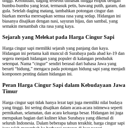
tinggi. Kemudian, daging tersebut dimasak hingga empuk dengan
bumbu-bumbu yang lezat, termasuk petis, bawang putih, garam, dan
gula. Setelah daging matang, tambahkan potongan cingur dan
biarkan mereka meresapkan semua rasa yang sedap. Hidangan ini
biasanya disajikan dengan nasi, sayuran hijau, dan sambal, yang
semakin menambah cita rasa yang kaya.
Sejarah yang Melekat pada Harga Cingur Sapi
Harga cingur sapi memiliki sejarah yang panjang dan kaya.
Hidangan ini pertama kali muncul di Surabaya pada abad ke-19 dan
segera menjadi hidangan yang populer di kalangan penduduk
setempat. Nama “cingur” sendiri berasal dari bahasa Jawa yang
berarti “hidung,” mengacu pada potongan hidung sapi yang menjadi
komponen penting dalam hidangan ini.
Peran Harga Cingur Sapi dalam Kebudayaan Jawa
Timur
Harga cingur sapi tidak hanya lezat tapi juga memiliki nilai budaya
yang tinggi. Ini sering disajikan dalam acara-acara istimewa seperti
pernikahan, selamatan, dan acara keluarga besar. Hidangan ini juga
merupakan bagian dari kuliner khas Surabaya yang dikenal di
seluruh Indonesia. Dalam beberapa tahun terakhir, harga cingur sapi