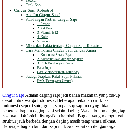
Tetelan
Otak Sapi
Cingur Sapi Kolestrol
Apa Itu Cingur Sapi?
Kandungan Nutrisi Cingur Sapi
1. Protein
2. Zat Besi
3. Vitamin B12
4. Kolin
5. Kalsium
Mitos dan Fakta tentang Cingur Sapi Kolestrol
Cara Menikmati Cingur Sapi dengan Aman
1. Konsumsi Secara Bijak
2. Kombinasikan dengan Sayuran
3. Pilih Bumbu yang Sehat
Baca Juga:
Cara Membersihkan Kulit Sapi
Fadagi Siapkan Kikil Sapi Nikmat
FAQ (Pertanyaan Umum)
Cingur Sapi
Adalah daging sapi jadi bahan makanan yang cukup
dekat untuk warga Indonesia. Beberapa makanan ciri khas
Indonesia seperti soto, gulai, sampai sop sapi menyuguhkan
beberapa bagian daging sapi selain daging. Walau bukan daging tapi
rasanya tidak boleh disangsikan kembali. Bagian yang mempunyai
struktur jauh berbeda dengan daging masih tetap terasa nikmat.
Beberapa bagian lain dari sapi itu bisa disebutkan dengan organ