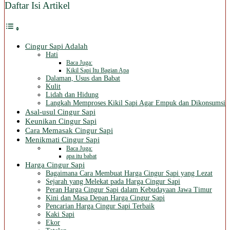
Daftar Isi Artikel
Cingur Sapi Adalah
Hati
Baca Juga:
Kikil Sapi Itu Bagian Apa
Dalaman, Usus dan Babat
Kulit
Lidah dan Hidung
Langkah Memproses Kikil Sapi Agar Empuk dan Dikonsumsi
Asal-usul Cingur Sapi
Keunikan Cingur Sapi
Cara Memasak Cingur Sapi
Menikmati Cingur Sapi
Baca Juga:
apa itu babat
Harga Cingur Sapi
Bagaimana Cara Membuat Harga Cingur Sapi yang Lezat
Sejarah yang Melekat pada Harga Cingur Sapi
Peran Harga Cingur Sapi dalam Kebudayaan Jawa Timur
Kini dan Masa Depan Harga Cingur Sapi
Pencarian Harga Cingur Sapi Terbaik
Kaki Sapi
Ekor