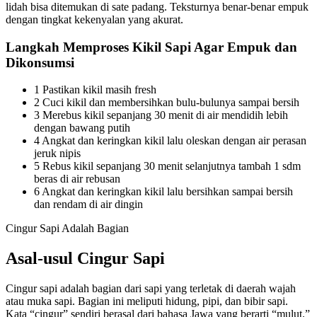
lidah bisa ditemukan di sate padang. Teksturnya benar-benar empuk
dengan tingkat kekenyalan yang akurat.
Langkah Memproses Kikil Sapi Agar Empuk dan
Dikonsumsi
1 Pastikan kikil masih fresh
2 Cuci kikil dan membersihkan bulu-bulunya sampai bersih
3 Merebus kikil sepanjang 30 menit di air mendidih lebih
dengan bawang putih
4 Angkat dan keringkan kikil lalu oleskan dengan air perasan
jeruk nipis
5 Rebus kikil sepanjang 30 menit selanjutnya tambah 1 sdm
beras di air rebusan
6 Angkat dan keringkan kikil lalu bersihkan sampai bersih
dan rendam di air dingin
Cingur Sapi Adalah Bagian
Asal-usul Cingur Sapi
Cingur sapi adalah bagian dari sapi yang terletak di daerah wajah
atau muka sapi. Bagian ini meliputi hidung, pipi, dan bibir sapi.
Kata “cingur” sendiri berasal dari bahasa Jawa yang berarti “mulut.”