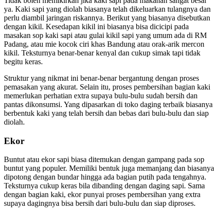
Tidak boleh memikirkan jika kaki sapi pada makanan sangat besar
ya. Kaki sapi yang diolah biasanya telah dikeluarkan tulangnya dan
perlu diambil jaringan riskannya. Berikut yang biasanya disebutkan
dengan kikil. Kesedapan kikil ini biasanya bisa dicicipi pada
masakan sop kaki sapi atau gulai kikil sapi yang umum ada di RM
Padang, atau mie kocok ciri khas Bandung atau orak-arik mercon
kikil. Teksturnya benar-benar kenyal dan cukup simak tapi tidak
begitu keras.
Struktur yang nikmat ini benar-benar bergantung dengan proses
pemasakan yang akurat. Selain itu, proses pembersihan bagian kaki
memerlukan perhatian extra supaya bulu-bulu sudah bersih dan
pantas dikonsumsi. Yang dipasarkan di toko daging terbaik biasanya
berbentuk kaki yang telah bersih dan bebas dari bulu-bulu dan siap
diolah.
Ekor
Buntut atau ekor sapi biasa ditemukan dengan gampang pada sop
buntut yang populer. Memiliki bentuk juga memanjang dan biasanya
dipotong dengan bundar hingga ada bagian putih pada tengahnya.
Teksturnya cukup keras bila dibanding dengan daging sapi. Sama
dengan bagian kaki, ekor punyai proses pembersihan yang extra
supaya dagingnya bisa bersih dari bulu-bulu dan siap diproses.