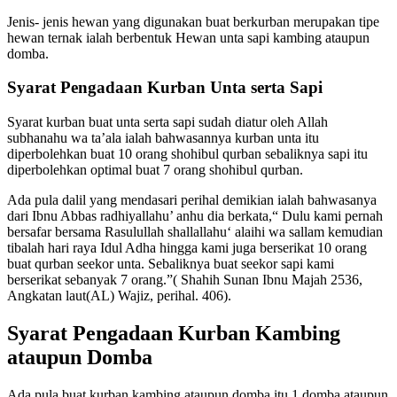
Jenis- jenis hewan yang digunakan buat berkurban merupakan tipe
hewan ternak ialah berbentuk Hewan unta sapi kambing ataupun
domba.
Syarat Pengadaan Kurban Unta serta Sapi
Syarat kurban buat unta serta sapi sudah diatur oleh Allah
subhanahu wa ta’ala ialah bahwasannya kurban unta itu
diperbolehkan buat 10 orang shohibul qurban sebaliknya sapi itu
diperbolehkan optimal buat 7 orang shohibul qurban.
Ada pula dalil yang mendasari perihal demikian ialah bahwasanya
dari Ibnu Abbas radhiyallahu’ anhu dia berkata,“ Dulu kami pernah
bersafar bersama Rasulullah shallallahu‘ alaihi wa sallam kemudian
tibalah hari raya Idul Adha hingga kami juga berserikat 10 orang
buat qurban seekor unta. Sebaliknya buat seekor sapi kami
berserikat sebanyak 7 orang.”( Shahih Sunan Ibnu Majah 2536,
Angkatan laut(AL) Wajiz, perihal. 406).
Syarat Pengadaan Kurban Kambing
ataupun Domba
Ada pula buat kurban kambing ataupun domba itu 1 domba ataupun