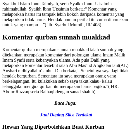
Syaikhul Islam Ibnu Taimiyah, serta Syaikh Ibnu‘ Utsaimin
rahimahullah. Syaikh Ibnu Utsaimin berkata:“ Komentar yang
melaporkan harus itu tampak lebih kokoh daripada komentar yang
melaporkan tidak harus. Hendak namun perihal itu cuma diharuskan
untuk yang mampu…”( lih. Syarhul Mumti’, III/ 408).
Komentar qurban sunnah muakkad
Komentar qurban merupakan sunnah muakkad ialah sunnah yang
ditekankan merupakan komentar dari golongan ulama Imam Malik
Imam Syafii serta kebanyakan ulama. Ada pula Dalil yang
melaporkan komentar tersebut ialah Abu Mas’ud Angkatan laut(AL)
Anshari radhiyallahu‘ anhu. Dia berkata,“ Sebetulnya saya lagi tidak
hendak berqurban. Sementara itu saya merupakan orang yang
berkelapangan. Itu kulakukan sebab saya takut kalau- kalau
tetanggaku mengira qurban itu merupakan harus bagiku.”( HR.
Abdur Razzaq serta Baihaqi dengan sanad shahih).
Baca Juga:
Jual Daging Slice Terdekat
Hewan Yang Diperbolehkan Buat Kurban