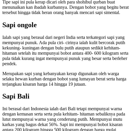
Tipe sapi ini pula kerap dicari oleh para shohibul qurban buat
menunaikan kan ibadah kurbannya. Dengan bobot yang begitu berat
tersebut hingga tidak heran orang banyak mencari sapi simental.
Sapi ongole
Ialah sapi yang berasal dari negeri India serta terkategori sapi yang
mempunyai punuk. Ada pula ciri- cirinya ialah kulit bercorak putih
kekuning- kuningan dengan bulu putih ataupun sedikit kehitam-
hitaman setelah itu mempunyai bobot antara 400- 600 kilogram serta
pula tidak kurang ingat mempunyai punuk yang besar serta berleher
pendek.
Merupakan sapi yang kebanyakan kerap digunakan oleh warga
selaku hewan kurban dengan bobot yang lumayan berat serta harga
terjangkau kisaran harga 14 hingga 19 jutaan.
Sapi Bali
Ini berasal dari Indonesia ialah dari Bali tetapi mempunyai warna
dengan kemasan serta serta pula kehitam- hitaman sebaliknya pada
lutut mempunyai warna yang cenderung putih. Mempunyai mutu
karkas yang bagus dekat 56%. Sapi ini mempunyai bobot kisaran
antara 200 kilogram hingga 500 kilogram dengan harga mulai