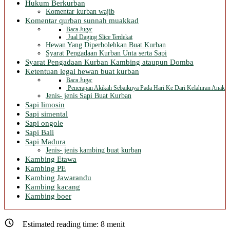
Hukum Berkurban
Komentar kurban wajib
Komentar qurban sunnah muakkad
Baca Juga:
Jual Daging Slice Terdekat
Hewan Yang Diperbolehkan Buat Kurban
Syarat Pengadaan Kurban Unta serta Sapi
Syarat Pengadaan Kurban Kambing ataupun Domba
Ketentuan legal hewan buat kurban
Baca Juga:
Penerapan Akikah Sebaiknya Pada Hari Ke Dari Kelahiran Anak
Jenis- jenis Sapi Buat Kurban
Sapi limosin
Sapi simental
Sapi ongole
Sapi Bali
Sapi Madura
Jenis- jenis kambing buat kurban
Kambing Etawa
Kambing PE
Kambing Jawarandu
Kambing kacang
Kambing boer
Estimated reading time:
8
menit