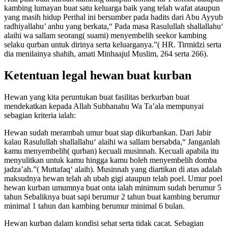
kambing lumayan buat satu keluarga baik yang telah wafat ataupun
yang masih hidup Perihal ini bersumber pada hadits dari Abu Ayyub
radhiyallahu’ anhu yang berkata,“ Pada masa Rasulullah shallallahu‘
alaihi wa sallam seorang( suami) menyembelih seekor kambing
selaku qurban untuk dirinya serta keluarganya.”( HR. Tirmidzi serta
dia menilainya shahih, amati Minhaajul Muslim, 264 serta 266).
Ketentuan legal hewan buat kurban
Hewan yang kita peruntukan buat fasilitas berkurban buat
mendekatkan kepada Allah Subhanahu Wa Ta’ala mempunyai
sebagian kriteria ialah:
Hewan sudah merambah umur buat siap dikurbankan. Dari Jabir
kalau Rasulullah shallallahu‘ alaihi wa sallam bersabda,“ Janganlah
kamu menyembelih( qurban) kecuali musinnah. Kecuali apabila itu
menyulitkan untuk kamu hingga kamu boleh menyembelih domba
jadza’ah.”( Muttafaq‘ alaih). Musinnah yang diartikan di atas adalah
maksudnya hewan telah ah ubah gigi ataupun telah poel. Umur poel
hewan kurban umumnya buat onta ialah minimum sudah berumur 5
tahun Sebaliknya buat sapi berumur 2 tahun buat kambing berumur
minimal 1 tahun dan kambing berumur minimal 6 bulan.
Hewan kurban dalam kondisi sehat serta tidak cacat. Sebagian