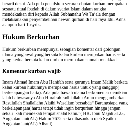
berarti dekat. Ada pula penafsiran secara sebutan kurban merupakan
sesuatu ritual ibadah di dalam syariat Islam dalam rangka
mendekatkan diri kepada Allah Subhanahu Wa Ta’ala dengan
melaksanakan penyembelihan hewan qurban di hari raya Idul Adha
ataupun hari Tasyrik.
Hukum Berkurban
Hukum berkurban mempunyai sebagian komentar dari golongan
ulama yang awal yang berkata kalau kurban merupakan harus serta
yang kedua berkata kalau qurban merupakan sunnah muakkad.
Komentar kurban wajib
Imam Ahmad Imam Abu Hanifah serta gurunya Imam Malik berkata
kalau kurban hukumnya merupakan harus untuk yang sanggup(
berkelapangan harta). Ada pula bawah ulama berkomentar demikian
ialah bahwasanya Abu Hurairah radhiallahu Anhu menggambarkan
Rasulullah Shallallahu Alaihi Wasallam bersabda“ Barangsiapa yang
berkelapangan( harta) tetapi tidak ingin berqurban hingga jangan
sekali- kali mendekati tempat shalat kami.”( HR. Ibnu Majah 3123,
Angkatan laut(AL) Hakim 7672 serta dihasankan oleh Syaikh
Angkatan laut(AL) Albani).