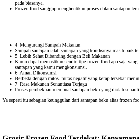
pada biasanya.
Frozen food sanggup menghentikan proses dalam santapan ters
4. Mengurangi Sampah Makanan
Sampah santapan ialah santapan yang kondisinya masih baik teta
5. Lebih Sehat Dibanding dengan Beli Makanan
Kamu dapat memastikan sendiri tipe frozen food apa saja yan
santapan yang kamu mengkonsumsi.
6. Aman Dikonsumsi
Berbeda dengan mitos- mitos negatif yang kerap tersebar meni
7. Rasa Makanan Senantiasa Terjaga
Proses pembekuan membuat santapan beku yang diolah senantia
Ya seperti itu sebagian keunggulan dari santapan beku alias frozen fo
Grosir Frozen Food Terdekat: Kenyama