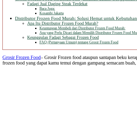
Fadagi Jual Daging Steak Terdekat
Baca Juga:
Kosambi Jakarta
Distributor Frozen Food Murah: Solusi Hemat untuk Kebutuha
Apa Itu Distributor Frozen Food Murah?
Keuntungan Membeli dari Distributor Frozen Food Murah:
Apa yang Perlu Dicari dalam Memilih Distributor Frozen Food Mu
Keunggulan Fadagi Sebagai Frozen Food
FAQ (Pertanyaan Umum) tentang Grosir Frozen Food
Grosir Frozen Food
– Grosir Frozen food ataupun santapan beku ker
frozen food yang dapat kamu temui dengan gampang semacam buah, ika