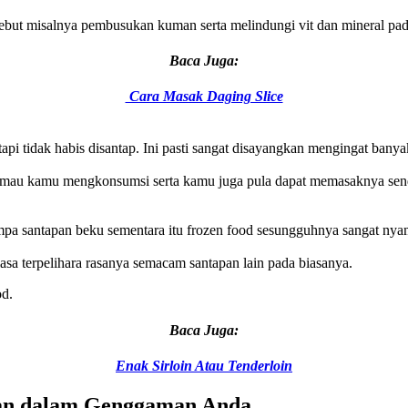
ebut misalnya pembusukan kuman serta melindungi vit dan mineral pad
Baca Juga:
Cara Masak Daging Slice
pi tidak habis disantap. Ini pasti sangat disayangkan mengingat banyak
g mau kamu mengkonsumsi serta kamu juga pula dapat memasaknya send
mpa santapan beku sementara itu frozen food sesungguhnya sangat nyama
sa terpelihara rasanya semacam santapan lain pada biasanya.
od.
Baca Juga:
Enak Sirloin Atau Tenderloin
nan dalam Genggaman Anda