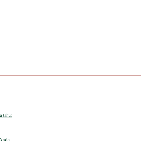
a tahu:
 Anda