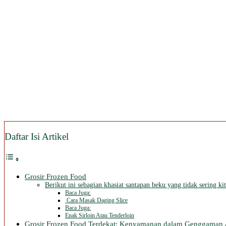
Daftar Isi Artikel
Grosir Frozen Food
Berikut ini sebagian khasiat santapan beku yang tidak sering kit
Baca Juga:
Cara Masak Daging Slice
Baca Juga:
Enak Sirloin Atau Tenderloin
Grosir Frozen Food Terdekat: Kenyamanan dalam Genggaman