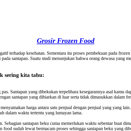
Grosir Frozen Food
egatif terhadap kesehatan. Sementara itu proses pembekuan pada frozen 
si pada santapan. Suatu studi menunjukan bahwa orang dewasa yang me
k sering kita tahu:
pas. Santapan yang dibekukan terpelihara kesegarannya asal kamu da
dengan santapan yang dibiarkan di luar serta tidak dimasukkan dalam fre
 menyamakan harga antara satu penjual dengan penjual yang yang la
aruh dalam waktu tertentu yang lumayan lama.
n. Sebagian santapan beku cuma memerlukan waktu sebentar buat di
ozen food sudah lewat bermacam proses sehingga santapan beku yang di