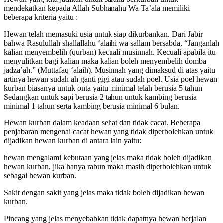
mendekatkan kepada Allah Subhanahu Wa Ta’ala memiliki
beberapa kriteria yaitu :
Hewan telah memasuki usia untuk siap dikurbankan. Dari Jabir
bahwa Rasulullah shallallahu ‘alaihi wa sallam bersabda, “Janganlah
kalian menyembelih (qurban) kecuali musinnah. Kecuali apabila itu
menyulitkan bagi kalian maka kalian boleh menyembelih domba
jadza’ah.” (Muttafaq ‘alaih). Musinnah yang dimaksud di atas yaitu
artinya hewan sudah ah ganti gigi atau sudah poel. Usia poel hewan
kurban biasanya untuk onta yaitu minimal telah berusia 5 tahun
Sedangkan untuk sapi berusia 2 tahun untuk kambing berusia
minimal 1 tahun serta kambing berusia minimal 6 bulan.
Hewan kurban dalam keadaan sehat dan tidak cacat. Beberapa
penjabaran mengenai cacat hewan yang tidak diperbolehkan untuk
dijadikan hewan kurban di antara lain yaitu:
hewan mengalami kebutaan yang jelas maka tidak boleh dijadikan
hewan kurban, jika hanya rabun maka masih diperbolehkan untuk
sebagai hewan kurban.
Sakit dengan sakit yang jelas maka tidak boleh dijadikan hewan
kurban.
Pincang yang jelas menyebabkan tidak dapatnya hewan berjalan