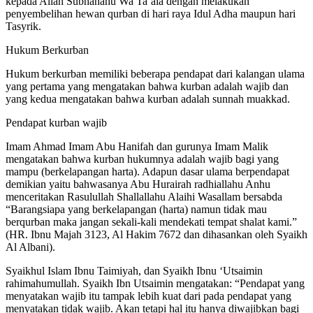
kepada Allah Subhanahu Wa Ta’ala dengan melakukan
penyembelihan hewan qurban di hari raya Idul Adha maupun hari
Tasyrik.
Hukum Berkurban
Hukum berkurban memiliki beberapa pendapat dari kalangan ulama
yang pertama yang mengatakan bahwa kurban adalah wajib dan
yang kedua mengatakan bahwa kurban adalah sunnah muakkad.
Pendapat kurban wajib
Imam Ahmad Imam Abu Hanifah dan gurunya Imam Malik
mengatakan bahwa kurban hukumnya adalah wajib bagi yang
mampu (berkelapangan harta). Adapun dasar ulama berpendapat
demikian yaitu bahwasanya Abu Hurairah radhiallahu Anhu
menceritakan Rasulullah Shallallahu Alaihi Wasallam bersabda
“Barangsiapa yang berkelapangan (harta) namun tidak mau
berqurban maka jangan sekali-kali mendekati tempat shalat kami.”
(HR. Ibnu Majah 3123, Al Hakim 7672 dan dihasankan oleh Syaikh
Al Albani).
Syaikhul Islam Ibnu Taimiyah, dan Syaikh Ibnu ‘Utsaimin
rahimahumullah. Syaikh Ibn Utsaimin mengatakan: “Pendapat yang
menyatakan wajib itu tampak lebih kuat dari pada pendapat yang
menyatakan tidak wajib. Akan tetapi hal itu hanya diwajibkan bagi