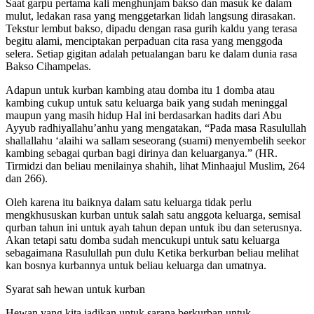
Saat garpu pertama kali menghunjam bakso dan masuk ke dalam
mulut, ledakan rasa yang menggetarkan lidah langsung dirasakan.
Tekstur lembut bakso, dipadu dengan rasa gurih kaldu yang terasa
begitu alami, menciptakan perpaduan cita rasa yang menggoda
selera. Setiap gigitan adalah petualangan baru ke dalam dunia rasa
Bakso Cihampelas.
Adapun untuk kurban kambing atau domba itu 1 domba atau
kambing cukup untuk satu keluarga baik yang sudah meninggal
maupun yang masih hidup Hal ini berdasarkan hadits dari Abu
Ayyub radhiyallahu’anhu yang mengatakan, “Pada masa Rasulullah
shallallahu ‘alaihi wa sallam seseorang (suami) menyembelih seekor
kambing sebagai qurban bagi dirinya dan keluarganya.” (HR.
Tirmidzi dan beliau menilainya shahih, lihat Minhaajul Muslim, 264
dan 266).
Oleh karena itu baiknya dalam satu keluarga tidak perlu
mengkhususkan kurban untuk salah satu anggota keluarga, semisal
qurban tahun ini untuk ayah tahun depan untuk ibu dan seterusnya.
Akan tetapi satu domba sudah mencukupi untuk satu keluarga
sebagaimana Rasulullah pun dulu Ketika berkurban beliau melihat
kan bosnya kurbannya untuk beliau keluarga dan umatnya.
Syarat sah hewan untuk kurban
Hewan yang kita jadikan untuk sarana berkurban untuk