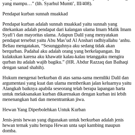
yang mampu…” (lih. Syarhul Mumti’, III/408).
Pendapat kurban sunnah muakkad
Pendapat kurban adalah sunnah muakkad yaitu sunnah yang
ditekankan adalah pendapat dari kalangan ulama Imam Malik Imam
Syafi’i dan mayoritas ulama. Adapun Dalil yang menyatakan
pendapat tersebut yaitu Abu Mas’ud Al Anshari radhiyallahu ‘anhu.
Beliau mengatakan, “Sesungguhnya aku sedang tidak akan
berqurban. Padahal aku adalah orang yang berkelapangan. Itu
kulakukan karena aku khawatir kalau-kalau tetanggaku mengira
qurban itu adalah wajib bagiku.” (HR. Abdur Razzaq dan Baihaqi
dengan sanad shahih).
Hukum mengenai berkurban di atas sama-sama memiliki Dalil dan
argumentasi yang kuat dan ulama memberikan jalan keluarnya yaitu
Alangkah baiknya apabila seseorang telah berapa lapangan harta
untuk melaksanakan kurban dikarenakan dengan kurban ini lebih
menenangkan hati dan menentramkan jiwa.
Hewan Yang Diperbolehkan Untuk Kurban
Jenis-jenis hewan yang digunakan untuk berkurban adalah jenis
hewan ternak yaitu berupa Hewan unta sapi kambing maupun
domba.