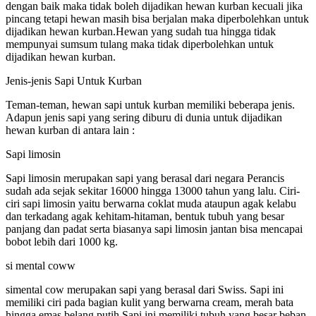
dengan baik maka tidak boleh dijadikan hewan kurban kecuali jika
pincang tetapi hewan masih bisa berjalan maka diperbolehkan untuk
dijadikan hewan kurban.Hewan yang sudah tua hingga tidak
mempunyai sumsum tulang maka tidak diperbolehkan untuk
dijadikan hewan kurban.
Jenis-jenis Sapi Untuk Kurban
Teman-teman, hewan sapi untuk kurban memiliki beberapa jenis.
Adapun jenis sapi yang sering diburu di dunia untuk dijadikan
hewan kurban di antara lain :
Sapi limosin
Sapi limosin merupakan sapi yang berasal dari negara Perancis
sudah ada sejak sekitar 16000 hingga 13000 tahun yang lalu. Ciri-
ciri sapi limosin yaitu berwarna coklat muda ataupun agak kelabu
dan terkadang agak kehitam-hitaman, bentuk tubuh yang besar
panjang dan padat serta biasanya sapi limosin jantan bisa mencapai
bobot lebih dari 1000 kg.
si mental coww
simental cow merupakan sapi yang berasal dari Swiss. Sapi ini
memiliki ciri pada bagian kulit yang berwarna cream, merah bata
hingga emas belang putih Sapi ini memiliki tubuh yang besar beban