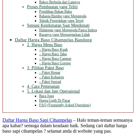
Bakso Berbeda dari Lainnya
Proses Pembuatan yang Teliti
Pemilihan Bahan Baku
Rahasia Bumbu yang Menggoda
Teknik Pengolahan yang Teruji
Sensasi Kenikmatan Saat Menikmati
Hidangan yang Menggoda Panca Indera
Rasanya yang Menggetarkan Lidah
Daftar Harga Baso Cihampelas Bandung
2. Harga Menu Baso
– Harga Baso Kuah
– Harga Baso Tahu
– Harga Baso Campur
– Harga Baso Goreng
3. Pilihan Paket Baso
– Paket Hemat
– Paket Keluarga
– Paket Spesial
4. Cara Pemesanan
5. Lokasi dan Jam Operasional
Baca Juga
Harga Gajih Di Pasar
FAQ (Frequently Asked Questions)
Daftar Harga Baso Sapi Cihampelas
– Halo teman-teman semuanya
apa kabar? semoga dalam keadaan baik. Sedang cari daftar harga
baso sapi cihampelas ? selamat anda di website yang pas.