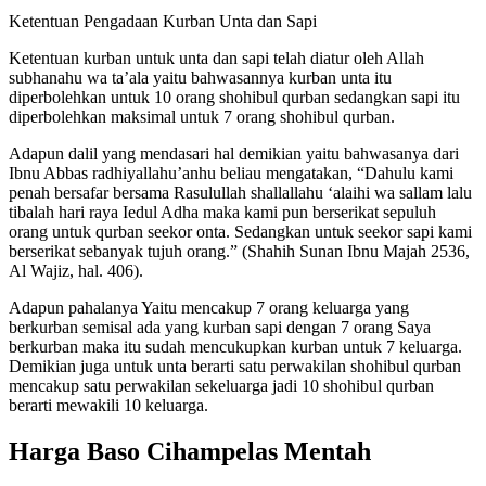
Ketentuan Pengadaan Kurban Unta dan Sapi
Ketentuan kurban untuk unta dan sapi telah diatur oleh Allah
subhanahu wa ta’ala yaitu bahwasannya kurban unta itu
diperbolehkan untuk 10 orang shohibul qurban sedangkan sapi itu
diperbolehkan maksimal untuk 7 orang shohibul qurban.
Adapun dalil yang mendasari hal demikian yaitu bahwasanya dari
Ibnu Abbas radhiyallahu’anhu beliau mengatakan, “Dahulu kami
penah bersafar bersama Rasulullah shallallahu ‘alaihi wa sallam lalu
tibalah hari raya Iedul Adha maka kami pun berserikat sepuluh
orang untuk qurban seekor onta. Sedangkan untuk seekor sapi kami
berserikat sebanyak tujuh orang.” (Shahih Sunan Ibnu Majah 2536,
Al Wajiz, hal. 406).
Adapun pahalanya Yaitu mencakup 7 orang keluarga yang
berkurban semisal ada yang kurban sapi dengan 7 orang Saya
berkurban maka itu sudah mencukupkan kurban untuk 7 keluarga.
Demikian juga untuk unta berarti satu perwakilan shohibul qurban
mencakup satu perwakilan sekeluarga jadi 10 shohibul qurban
berarti mewakili 10 keluarga.
Harga Baso Cihampelas Mentah