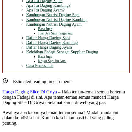
Apa Itu Daging Sapi?
Apa Itu Daging Kambing?
Apa Itu Daging Ayam?
Kandungan Nutrisi Daging Sapi
Kandungan Nutrisi Daging Kambing
Kandungan Nutrisi Daging Ayam
Baca Juga
Jual Beli Sapi Tangerang
Daftar Harga Daging Sapi
Daftar Harga Daging Kambing
Daftar Harga Daging Ayam
Kelebihan Fadagi Sebagai Supplier Daging
Baca Juga
Koyor Sapi Itu Apa
Cara Pemesanan
Estimated reading time:
5
menit
Harga Daging Slice Di Griya
– Halo teman-teman semua bertemu
dengan Fadagi di sini. Apa teman-teman semua mencari Harga
Daging Slice Di Griya? Selamat kamu di web yang pas.
Awalnya apa kabarnya teman-teman semua? Mudah-mudahan
dalam kondisi sehat. Karena kesehatan pasti hal yang paling
penting.