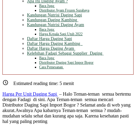
Apa Itu Daging Ayam ?
Baca Juga:
Distributor Ayam Frozen Surabaya
Kandungan Nutrisi Daging Sapi
Kandungan Daging Kambing
Kandungan Nutrisi Daging Ayam
Baca Juga:
Harga Kepala Sapi Utuh 2022
Daftar Harga Daging Sapi
Daftar Harga Daging Kambing
Daftar Harga Daging Ayam
Kelebihan Fadagi Sebagai Supplier Daging
Baca Juga:
Distributor Daging Sapi Impor Bogor
Cara Pemesanan
Estimated reading time:
5
menit
Harga Per Unit Daging Sapi
– Halo Teman-teman semua bertemu
dengan Fadagi di sini. Apa Teman-teman semua mencari
Distributor Daging Sapi Import Bogor ? Selamat anda di web yang
akurat.Awalnya Apa kabarnya Teman-teman semua ? mudah-
mudahan selalu sehat dan kurang apa saja. Karena kesehatan pasti
hal yang paling penting