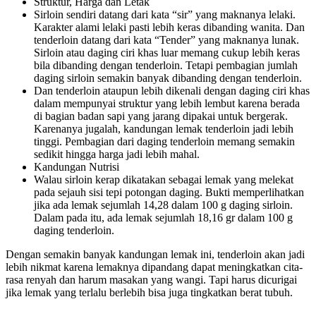
Struktur, Harga dan Letak
Sirloin sendiri datang dari kata “sir” yang maknanya lelaki.
Karakter alami lelaki pasti lebih keras dibanding wanita. Dan
tenderloin datang dari kata “Tender” yang maknanya lunak.
Sirloin atau daging ciri khas luar memang cukup lebih keras
bila dibanding dengan tenderloin. Tetapi pembagian jumlah
daging sirloin semakin banyak dibanding dengan tenderloin.
Dan tenderloin ataupun lebih dikenali dengan daging ciri khas
dalam mempunyai struktur yang lebih lembut karena berada
di bagian badan sapi yang jarang dipakai untuk bergerak.
Karenanya jugalah, kandungan lemak tenderloin jadi lebih
tinggi. Pembagian dari daging tenderloin memang semakin
sedikit hingga harga jadi lebih mahal.
Kandungan Nutrisi
Walau sirloin kerap dikatakan sebagai lemak yang melekat
pada sejauh sisi tepi potongan daging. Bukti memperlihatkan
jika ada lemak sejumlah 14,28 dalam 100 g daging sirloin.
Dalam pada itu, ada lemak sejumlah 18,16 gr dalam 100 g
daging tenderloin.
Dengan semakin banyak kandungan lemak ini, tenderloin akan jadi
lebih nikmat karena lemaknya dipandang dapat meningkatkan cita-
rasa renyah dan harum masakan yang wangi. Tapi harus dicurigai
jika lemak yang terlalu berlebih bisa juga tingkatkan berat tubuh.