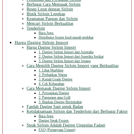
Berbagai Cara Memasak Sirloin
Resep Lezat dengan Sirloin
Bistik Sirloin Lengkap
Keamanan Pangan dan Sirloin
Mencari Sirloin Berkualitas
Tenderloin
Baca Juga:
Distributor frozen food murah terdekat
Harga Daging Sirloin Import
Harga Daging Sirloin Import
1. Daging Sirloin Import dari Australia
2. Daging Sirloin Import dari Amerika Serikat
3. Daging Sirloin Import dari Jepang
Cara Memilih Daging Sirloin Import yang Berkualitas
1. Lihat Marbling
2. Perhatikan Warna
3. Kenali Grade Daging
4. Cek Kebasahan
Cara Memasak Daging Sirloin Import
1. Persiapkan Daging
2. Panggang atau Grill
3. Biarkan Daging Beristirahat
Faedah Daging Sapi untuk Badan
Ketidaksamaan Sirloin dan Tenderloin dari Berbagai Faktor
Baca Juga:
Daging Steak Frozen
Steak Sirloin Adalah Daging Unggulan Fadagi
FAQ (Pertanyaan Umum)