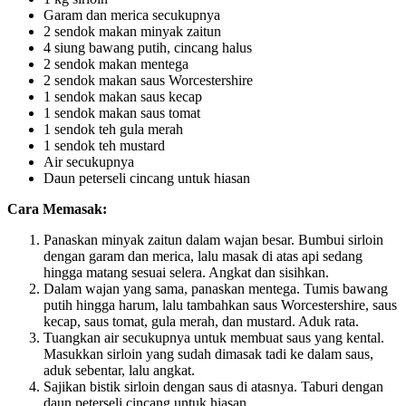
Garam dan merica secukupnya
2 sendok makan minyak zaitun
4 siung bawang putih, cincang halus
2 sendok makan mentega
2 sendok makan saus Worcestershire
1 sendok makan saus kecap
1 sendok makan saus tomat
1 sendok teh gula merah
1 sendok teh mustard
Air secukupnya
Daun peterseli cincang untuk hiasan
Cara Memasak:
Panaskan minyak zaitun dalam wajan besar. Bumbui sirloin
dengan garam dan merica, lalu masak di atas api sedang
hingga matang sesuai selera. Angkat dan sisihkan.
Dalam wajan yang sama, panaskan mentega. Tumis bawang
putih hingga harum, lalu tambahkan saus Worcestershire, saus
kecap, saus tomat, gula merah, dan mustard. Aduk rata.
Tuangkan air secukupnya untuk membuat saus yang kental.
Masukkan sirloin yang sudah dimasak tadi ke dalam saus,
aduk sebentar, lalu angkat.
Sajikan bistik sirloin dengan saus di atasnya. Taburi dengan
daun peterseli cincang untuk hiasan.