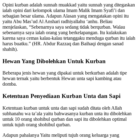
Opini kurban adalah sunnah muakkad yaitu sunnah yang ditegaskan
ialah opini dari kelompok ulama Imam Malik Imam Syafi’i dan
sebagian besar ulama. Adapun Alasan yang mengatakan opini itu
yaitu Abu Mas’ud Al Anshari radhiyallahu ‘anhu. Beliau
menjelaskan, “Sebenarnya saya sedang tidak berqurban. Walau
sebenarnya saya ialah orang yang berkelapangan. Itu kulakukan
karena saya cemas kalau-kalau tetanggaku menduga qurban itu ialah
harus buatku.” (HR. Abdur Razzaq dan Baihaqi dengan sanad
shahih).
Hewan Yang Dibolehkan Untuk Kurban
Beberapa jenis hewan yang dipakai untuk berkurban adalah tipe
hewan ternak yaitu berbentuk Hewan unta sapi kambing atau
domba.
Ketentuan Penyediaan Kurban Unta dan Sapi
Ketentuan kurban untuk unta dan sapi sudah ditata oleh Allah
subhanahu wa ta’ala yaitu bahwasanya kurban unta itu dibolehkan
untuk 10 orang shohibul qurban dan sapi itu dibolehkan optimal
untuk tujuh orang shohibul qurban.
Adapun pahalanya Yaitu meliputi tujuh orang keluarga yang