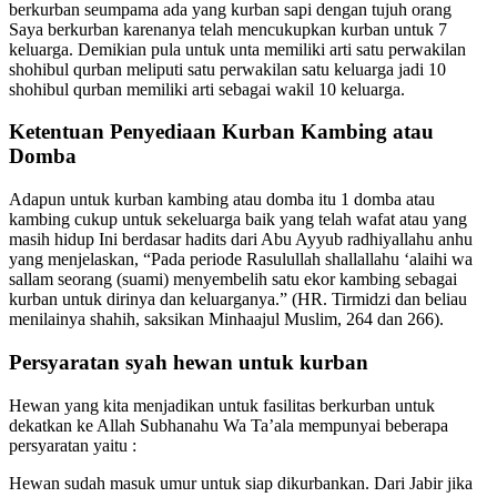
berkurban seumpama ada yang kurban sapi dengan tujuh orang
Saya berkurban karenanya telah mencukupkan kurban untuk 7
keluarga. Demikian pula untuk unta memiliki arti satu perwakilan
shohibul qurban meliputi satu perwakilan satu keluarga jadi 10
shohibul qurban memiliki arti sebagai wakil 10 keluarga.
Ketentuan Penyediaan Kurban Kambing atau
Domba
Adapun untuk kurban kambing atau domba itu 1 domba atau
kambing cukup untuk sekeluarga baik yang telah wafat atau yang
masih hidup Ini berdasar hadits dari Abu Ayyub radhiyallahu anhu
yang menjelaskan, “Pada periode Rasulullah shallallahu ‘alaihi wa
sallam seorang (suami) menyembelih satu ekor kambing sebagai
kurban untuk dirinya dan keluarganya.” (HR. Tirmidzi dan beliau
menilainya shahih, saksikan Minhaajul Muslim, 264 dan 266).
Persyaratan syah hewan untuk kurban
Hewan yang kita menjadikan untuk fasilitas berkurban untuk
dekatkan ke Allah Subhanahu Wa Ta’ala mempunyai beberapa
persyaratan yaitu :
Hewan sudah masuk umur untuk siap dikurbankan. Dari Jabir jika