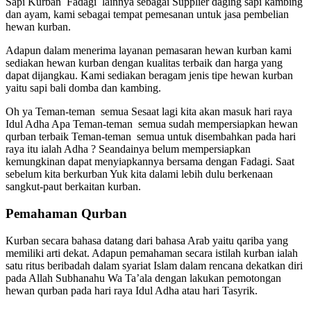
Sapi Kurban Fadagi lainnya sebagai Supplier daging sapi kambing
dan ayam, kami sebagai tempat pemesanan untuk jasa pembelian
hewan kurban.
Adapun dalam menerima layanan pemasaran hewan kurban kami
sediakan hewan kurban dengan kualitas terbaik dan harga yang
dapat dijangkau. Kami sediakan beragam jenis tipe hewan kurban
yaitu sapi bali domba dan kambing.
Oh ya Teman-teman semua Sesaat lagi kita akan masuk hari raya
Idul Adha Apa Teman-teman semua sudah mempersiapkan hewan
qurban terbaik Teman-teman semua untuk disembahkan pada hari
raya itu ialah Adha ? Seandainya belum mempersiapkan
kemungkinan dapat menyiapkannya bersama dengan Fadagi. Saat
sebelum kita berkurban Yuk kita dalami lebih dulu berkenaan
sangkut-paut berkaitan kurban.
Pemahaman Qurban
Kurban secara bahasa datang dari bahasa Arab yaitu qariba yang
memiliki arti dekat. Adapun pemahaman secara istilah kurban ialah
satu ritus beribadah dalam syariat Islam dalam rencana dekatkan diri
pada Allah Subhanahu Wa Ta’ala dengan lakukan pemotongan
hewan qurban pada hari raya Idul Adha atau hari Tasyrik.