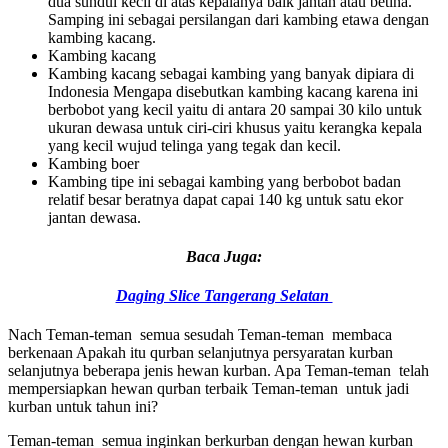
dua sundul kecil di atas kepalanya baik jantan atau betina.
Samping ini sebagai persilangan dari kambing etawa dengan
kambing kacang.
Kambing kacang
Kambing kacang sebagai kambing yang banyak dipiara di
Indonesia Mengapa disebutkan kambing kacang karena ini
berbobot yang kecil yaitu di antara 20 sampai 30 kilo untuk
ukuran dewasa untuk ciri-ciri khusus yaitu kerangka kepala
yang kecil wujud telinga yang tegak dan kecil.
Kambing boer
Kambing tipe ini sebagai kambing yang berbobot badan
relatif besar beratnya dapat capai 140 kg untuk satu ekor
jantan dewasa.
Baca Juga:
Daging Slice Tangerang Selatan
Nach Teman-teman semua sesudah Teman-teman membaca
berkenaan Apakah itu qurban selanjutnya persyaratan kurban
selanjutnya beberapa jenis hewan kurban. Apa Teman-teman telah
mempersiapkan hewan qurban terbaik Teman-teman untuk jadi
kurban untuk tahun ini?
Teman-teman semua inginkan berkurban dengan hewan kurban