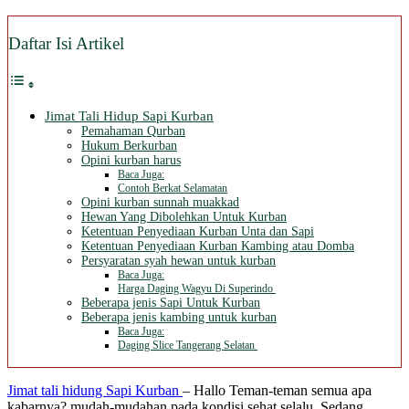
Daftar Isi Artikel
Jimat Tali Hidup Sapi Kurban
Pemahaman Qurban
Hukum Berkurban
Opini kurban harus
Baca Juga:
Contoh Berkat Selamatan
Opini kurban sunnah muakkad
Hewan Yang Dibolehkan Untuk Kurban
Ketentuan Penyediaan Kurban Unta dan Sapi
Ketentuan Penyediaan Kurban Kambing atau Domba
Persyaratan syah hewan untuk kurban
Baca Juga:
Harga Daging Wagyu Di Superindo
Beberapa jenis Sapi Untuk Kurban
Beberapa jenis kambing untuk kurban
Baca Juga:
Daging Slice Tangerang Selatan
Jimat tali hidung Sapi Kurban
– Hallo Teman-teman semua apa
kabarnya? mudah-mudahan pada kondisi sehat selalu. Sedang