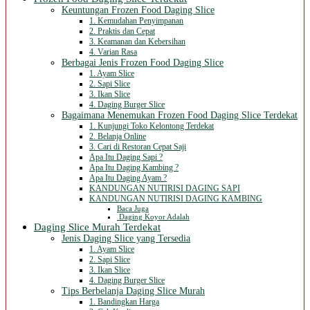
Keuntungan Frozen Food Daging Slice
1. Kemudahan Penyimpanan
2. Praktis dan Cepat
3. Keamanan dan Kebersihan
4. Varian Rasa
Berbagai Jenis Frozen Food Daging Slice
1. Ayam Slice
2. Sapi Slice
3. Ikan Slice
4. Daging Burger Slice
Bagaimana Menemukan Frozen Food Daging Slice Terdekat
1. Kunjungi Toko Kelontong Terdekat
2. Belanja Online
3. Cari di Restoran Cepat Saji
Apa Itu Daging Sapi ?
Apa Itu Daging Kambing ?
Apa Itu Daging Ayam ?
KANDUNGAN NUTIRISI DAGING SAPI
KANDUNGAN NUTIRISI DAGING KAMBING
Baca Juga
Daging Koyor Adalah
Daging Slice Murah Terdekat
Jenis Daging Slice yang Tersedia
1. Ayam Slice
2. Sapi Slice
3. Ikan Slice
4. Daging Burger Slice
Tips Berbelanja Daging Slice Murah
1. Bandingkan Harga