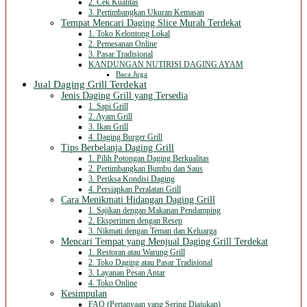
2. Cek Kualitas
3. Pertimbangkan Ukuran Kemasan
Tempat Mencari Daging Slice Murah Terdekat
1. Toko Kelontong Lokal
2. Pemesanan Online
3. Pasar Tradisional
KANDUNGAN NUTIRISI DAGING AYAM
Baca Juga
Jual Daging Grill Terdekat
Jenis Daging Grill yang Tersedia
1. Sapi Grill
2. Ayam Grill
3. Ikan Grill
4. Daging Burger Grill
Tips Berbelanja Daging Grill
1. Pilih Potongan Daging Berkualitas
2. Pertimbangkan Bumbu dan Saus
3. Periksa Kondisi Daging
4. Persiapkan Peralatan Grill
Cara Menikmati Hidangan Daging Grill
1. Sajikan dengan Makanan Pendamping
2. Eksperimen dengan Resep
3. Nikmati dengan Teman dan Keluarga
Mencari Tempat yang Menjual Daging Grill Terdekat
1. Restoran atau Warung Grill
2. Toko Daging atau Pasar Tradisional
3. Layanan Pesan Antar
4. Toko Online
Kesimpulan
FAQ (Pertanyaan yang Sering Diajukan)