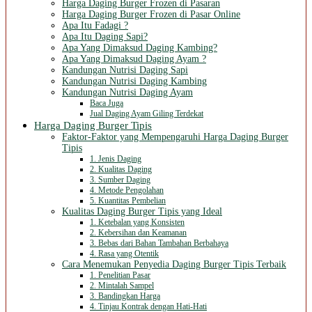
Harga Daging Burger Frozen di Pasaran
Harga Daging Burger Frozen di Pasar Online
Apa Itu Fadagi ?
Apa Itu Daging Sapi?
Apa Yang Dimaksud Daging Kambing?
Apa Yang Dimaksud Daging Ayam ?
Kandungan Nutrisi Daging Sapi
Kandungan Nutrisi Daging Kambing
Kandungan Nutrisi Daging Ayam
Baca Juga
Jual Daging Ayam Giling Terdekat
Harga Daging Burger Tipis
Faktor-Faktor yang Mempengaruhi Harga Daging Burger
Tipis
1. Jenis Daging
2. Kualitas Daging
3. Sumber Daging
4. Metode Pengolahan
5. Kuantitas Pembelian
Kualitas Daging Burger Tipis yang Ideal
1. Ketebalan yang Konsisten
2. Kebersihan dan Keamanan
3. Bebas dari Bahan Tambahan Berbahaya
4. Rasa yang Otentik
Cara Menemukan Penyedia Daging Burger Tipis Terbaik
1. Penelitian Pasar
2. Mintalah Sampel
3. Bandingkan Harga
4. Tinjau Kontrak dengan Hati-Hati