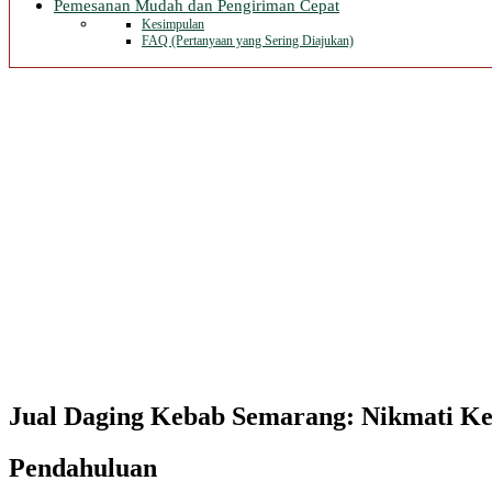
Pemesanan Mudah dan Pengiriman Cepat
Kesimpulan
FAQ (Pertanyaan yang Sering Diajukan)
Jual Daging Kebab Semarang: Nikmati K
Pendahuluan