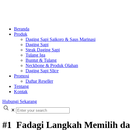
Beranda
Produk
Daging Sapi Saikoro & Saus Marinasi
Daging Sapi
Steak Daging Sapi
Tulang Iga
Buntut & Tulang
Neckbone & Produk Olahan
Daging Sapi Slice
Promosi
Daftar Reseller
Tentang
Kontak
Hubungi Sekarang
✕
#1 Fadagi Langkah Memilih da