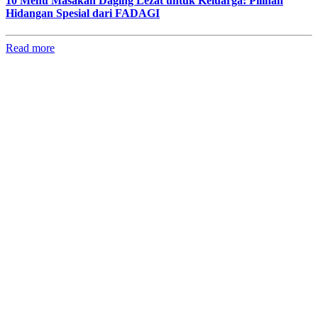
10 Menu Masakan Daging Lezat untuk Keluarga: Pilihan
Hidangan Spesial dari FADAGI
Read more