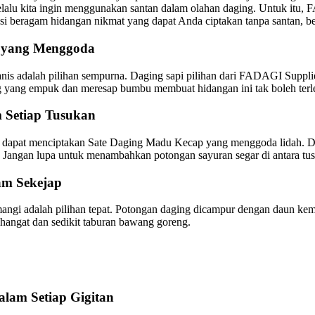
 selalu kita ingin menggunakan santan dalam olahan daging. Untuk itu
rasi beragam hidangan nikmat yang dapat Anda ciptakan tanpa santan, 
s yang Menggoda
is adalah pilihan sempurna. Daging sapi pilihan dari FADAGI Suppl
 yang empuk dan meresap bumbu membuat hidangan ini tak boleh terl
 Setiap Tusukan
Anda dapat menciptakan Sate Daging Madu Kecap yang menggoda lidah.
 Jangan lupa untuk menambahkan potongan sayuran segar di antara tus
am Sekejap
angi adalah pilihan tepat. Potongan daging dicampur dengan daun ke
 hangat dan sedikit taburan bawang goreng.
lam Setiap Gigitan