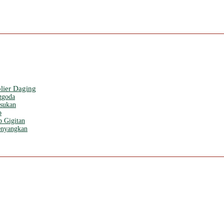
lier Daging
ggoda
usukan
p
 Gigitan
enyangkan