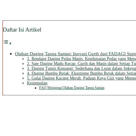
Daftar Isi Artikel
Olahan Daging Tanpa Santan: Inovasi Gurih dari FADAGI Supp
1. Rendang Daging Pedas Manis: Kenikmatan Pedas yang Men
2. Sate Daging Madu Kecap: Gurih dan Manis dalam Setiap T
3. Daging Tumis Kemangi: Sederhana dan Lezat dalam Sekeja
4. Daging Bumbu Rujak: Eksotisme Bumbu Rujak dalam Setiap
5. Gulai Daging Kacang Merah: Paduan Kaya Gizi yang Meng
Kesimpulan
FAQ Mengenai Olahan Daging Tanpa Santan