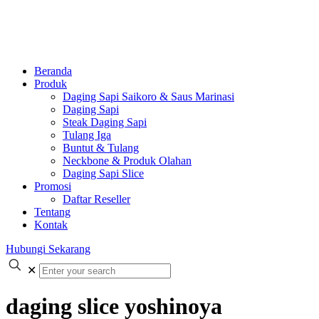
Beranda
Produk
Daging Sapi Saikoro & Saus Marinasi
Daging Sapi
Steak Daging Sapi
Tulang Iga
Buntut & Tulang
Neckbone & Produk Olahan
Daging Sapi Slice
Promosi
Daftar Reseller
Tentang
Kontak
Hubungi Sekarang
✕
daging slice yoshinoya