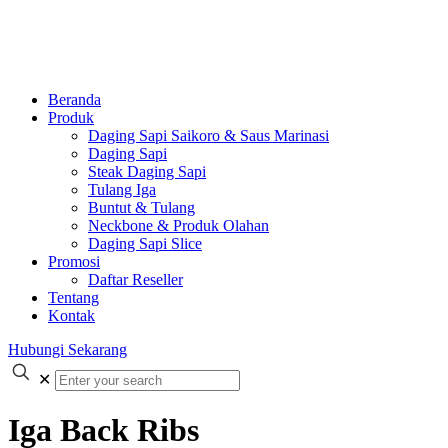
Beranda
Produk
Daging Sapi Saikoro & Saus Marinasi
Daging Sapi
Steak Daging Sapi
Tulang Iga
Buntut & Tulang
Neckbone & Produk Olahan
Daging Sapi Slice
Promosi
Daftar Reseller
Tentang
Kontak
Hubungi Sekarang
✕
Iga Back Ribs