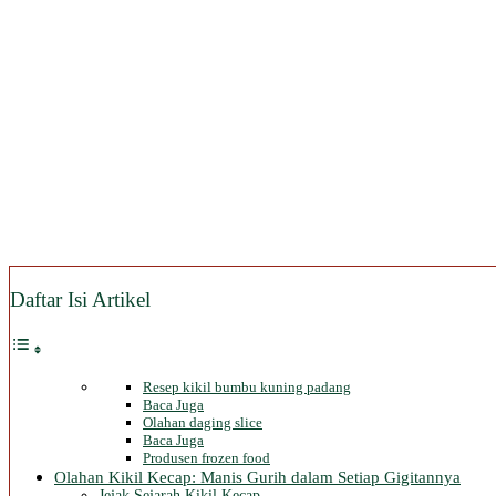
Daftar Isi Artikel
Resep kikil bumbu kuning padang
Baca Juga
Olahan daging slice
Baca Juga
Produsen frozen food
Olahan Kikil Kecap: Manis Gurih dalam Setiap Gigitannya
Jejak Sejarah Kikil Kecap