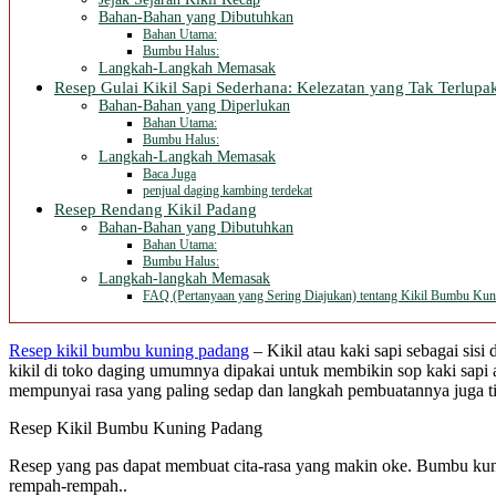
Bahan-Bahan yang Dibutuhkan
Bahan Utama:
Bumbu Halus:
Langkah-Langkah Memasak
Resep Gulai Kikil Sapi Sederhana: Kelezatan yang Tak Terlupa
Bahan-Bahan yang Diperlukan
Bahan Utama:
Bumbu Halus:
Langkah-Langkah Memasak
Baca Juga
penjual daging kambing terdekat
Resep Rendang Kikil Padang
Bahan-Bahan yang Dibutuhkan
Bahan Utama:
Bumbu Halus:
Langkah-langkah Memasak
FAQ (Pertanyaan yang Sering Diajukan) tentang Kikil Bumbu Ku
Resep kikil bumbu kuning padang
– Kikil atau kaki sapi sebagai sis
kikil di toko daging umumnya dipakai untuk membikin sop kaki sapi 
mempunyai rasa yang paling sedap dan langkah pembuatannya juga ti
Resep Kikil Bumbu Kuning Padang
Resep yang pas dapat membuat cita-rasa yang makin oke. Bumbu kunin
rempah-rempah..