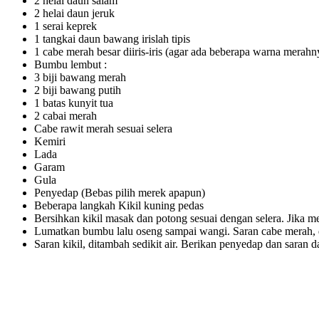
2 helai daun salam
2 helai daun jeruk
1 serai keprek
1 tangkai daun bawang irislah tipis
1 cabe merah besar diiris-iris (agar ada beberapa warna merahn
Bumbu lembut :
3 biji bawang merah
2 biji bawang putih
1 batas kunyit tua
2 cabai merah
Cabe rawit merah sesuai selera
Kemiri
Lada
Garam
Gula
Penyedap (Bebas pilih merek apapun)
Beberapa langkah Kikil kuning pedas
Bersihkan kikil masak dan potong sesuai dengan selera. Jika
Lumatkan bumbu lalu oseng sampai wangi. Saran cabe merah, d
Saran kikil, ditambah sedikit air. Berikan penyedap dan saran d