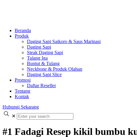
Beranda
Produk
Daging Sapi Saikoro & Saus Marinasi
Daging Sapi
Steak Daging Sapi
Tulang Iga
Buntut & Tulang
Neckbone & Produk Olahan
Daging Sapi Slice
Promosi
Daftar Reseller
Tentang
Kontak
Hubungi Sekarang
✕
#1 Fadagi Resep kikil bumbu k