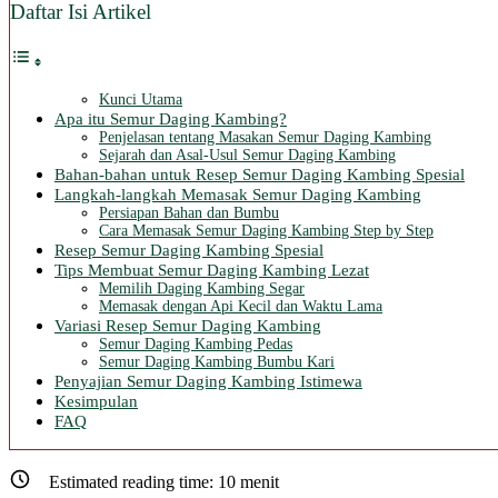
Daftar Isi Artikel
Kunci Utama
Apa itu Semur Daging Kambing?
Penjelasan tentang Masakan Semur Daging Kambing
Sejarah dan Asal-Usul Semur Daging Kambing
Bahan-bahan untuk Resep Semur Daging Kambing Spesial
Langkah-langkah Memasak Semur Daging Kambing
Persiapan Bahan dan Bumbu
Cara Memasak Semur Daging Kambing Step by Step
Resep Semur Daging Kambing Spesial
Tips Membuat Semur Daging Kambing Lezat
Memilih Daging Kambing Segar
Memasak dengan Api Kecil dan Waktu Lama
Variasi Resep Semur Daging Kambing
Semur Daging Kambing Pedas
Semur Daging Kambing Bumbu Kari
Penyajian Semur Daging Kambing Istimewa
Kesimpulan
FAQ
Estimated reading time:
10
menit