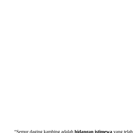
“Semur daging kambing adalah
hidangan istimewa
yang telah 