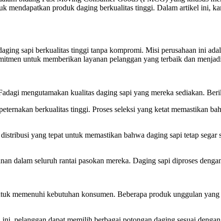
ntuk mendapatkan produk daging berkualitas tinggi. Dalam artikel ini, 
ging sapi berkualitas tinggi tanpa kompromi. Misi perusahaan ini ada
komitmen untuk memberikan layanan pelanggan yang terbaik dan menjadi
adagi mengutamakan kualitas daging sapi yang mereka sediakan. Beri
peternakan berkualitas tinggi. Proses seleksi yang ketat memastikan b
ribusi yang tepat untuk memastikan bahwa daging sapi tetap segar saa
n dalam seluruh rantai pasokan mereka. Daging sapi diproses dengan 
 untuk memenuhi kebutuhan konsumen. Beberapa produk unggulan yang m
 ini, pelanggan dapat memilih berbagai potongan daging sesuai denga