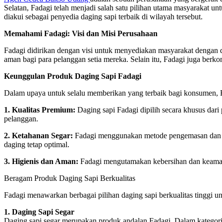
Selatan, Fadagi telah menjadi salah satu pilihan utama masyarakat u
diakui sebagai penyedia daging sapi terbaik di wilayah tersebut.
Memahami Fadagi: Visi dan Misi Perusahaan
Fadagi didirikan dengan visi untuk menyediakan masyarakat dengan da
aman bagi para pelanggan setia mereka. Selain itu, Fadagi juga ber
Keunggulan Produk Daging Sapi Fadagi
Dalam upaya untuk selalu memberikan yang terbaik bagi konsumen, F
1. Kualitas Premium:
Daging sapi Fadagi dipilih secara khusus dari 
pelanggan.
2. Ketahanan Segar:
Fadagi menggunakan metode pengemasan dan dist
daging tetap optimal.
3. Higienis dan Aman:
Fadagi mengutamakan kebersihan dan keamana
Beragam Produk Daging Sapi Berkualitas
Fadagi menawarkan berbagai pilihan daging sapi berkualitas tinggi
1. Daging Sapi Segar
Daging sapi segar merupakan produk andalan Fadagi. Dalam kategori