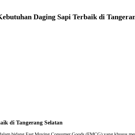
ebutuhan Daging Sapi Terbaik di Tangeran
aik di Tangerang Selatan
 dalam bidang Fast Moving Consumer Goods (FMCG) yang khusus menye