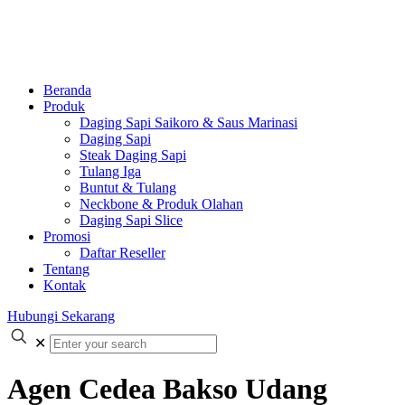
Beranda
Produk
Daging Sapi Saikoro & Saus Marinasi
Daging Sapi
Steak Daging Sapi
Tulang Iga
Buntut & Tulang
Neckbone & Produk Olahan
Daging Sapi Slice
Promosi
Daftar Reseller
Tentang
Kontak
Hubungi Sekarang
✕
Agen Cedea Bakso Udang