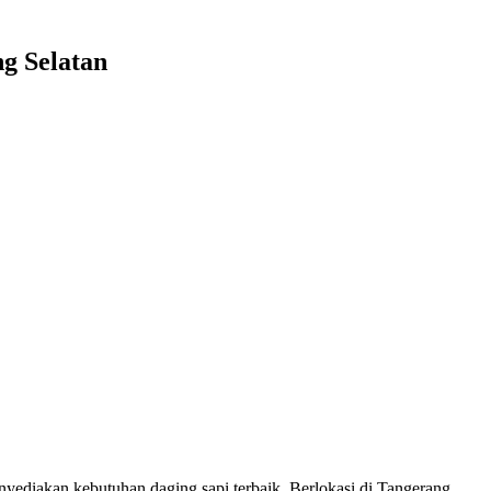
g Selatan
diakan kebutuhan daging sapi terbaik. Berlokasi di Tangerang