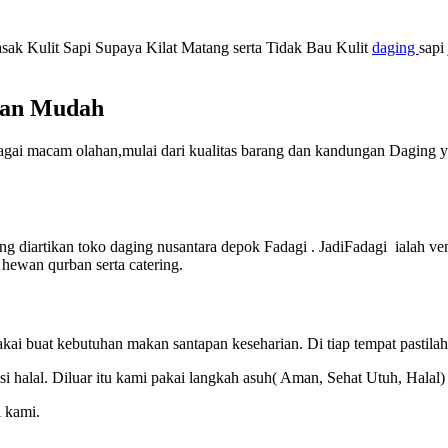
k Kulit Sapi Supaya Kilat Matang serta Tidak Bau Kulit
daging
sapi
gan Mudah
agai macam olahan,mulai dari kualitas barang dan kandungan Daging 
g diartikan toko daging nusantara depok Fadagi . JadiFadagi ialah v
hewan qurban serta catering.
pakai buat kebutuhan makan santapan keseharian. Di tiap tempat pastil
ikasi halal. Diluar itu kami pakai langkah asuh( Aman, Sehat Utuh, Hal
 kami.