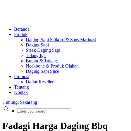
Beranda
Produk
Daging Sapi Saikoro & Saus Marinasi
Daging Sapi
Steak Daging Sapi
Tulang Iga
Buntut & Tulang
Neckbone & Produk Olahan
Daging Sapi Slice
Promosi
Daftar Reseller
Tentang
Kontak
Hubungi Sekarang
✕
Fadagi Harga Daging Bbq