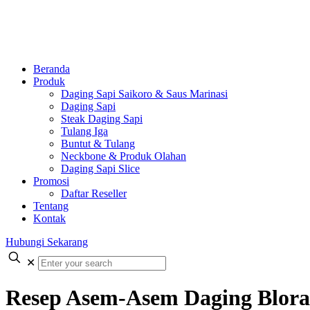
Beranda
Produk
Daging Sapi Saikoro & Saus Marinasi
Daging Sapi
Steak Daging Sapi
Tulang Iga
Buntut & Tulang
Neckbone & Produk Olahan
Daging Sapi Slice
Promosi
Daftar Reseller
Tentang
Kontak
Hubungi Sekarang
✕
Resep Asem-Asem Daging Blora