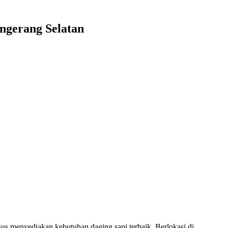
ngerang Selatan
 menyediakan kebutuhan daging sapi terbaik. Berlokasi di