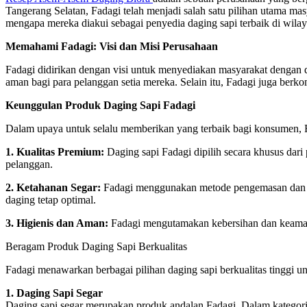
Tangerang Selatan, Fadagi telah menjadi salah satu pilihan utama mas
mengapa mereka diakui sebagai penyedia daging sapi terbaik di wilay
Memahami Fadagi: Visi dan Misi Perusahaan
Fadagi didirikan dengan visi untuk menyediakan masyarakat dengan da
aman bagi para pelanggan setia mereka. Selain itu, Fadagi juga ber
Keunggulan Produk Daging Sapi Fadagi
Dalam upaya untuk selalu memberikan yang terbaik bagi konsumen, F
1. Kualitas Premium:
Daging sapi Fadagi dipilih secara khusus dari 
pelanggan.
2. Ketahanan Segar:
Fadagi menggunakan metode pengemasan dan dist
daging tetap optimal.
3. Higienis dan Aman:
Fadagi mengutamakan kebersihan dan keamana
Beragam Produk Daging Sapi Berkualitas
Fadagi menawarkan berbagai pilihan daging sapi berkualitas tinggi
1. Daging Sapi Segar
Daging sapi segar merupakan produk andalan Fadagi. Dalam kategori