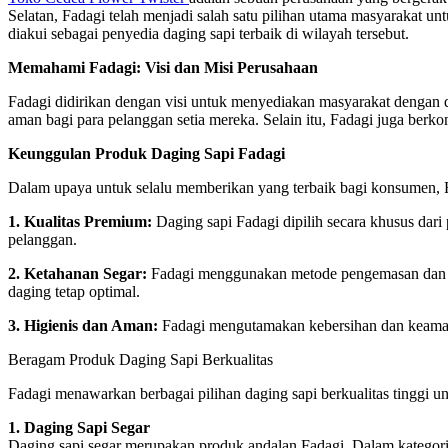
Selatan, Fadagi telah menjadi salah satu pilihan utama masyarakat u
diakui sebagai penyedia daging sapi terbaik di wilayah tersebut.
Memahami Fadagi: Visi dan Misi Perusahaan
Fadagi didirikan dengan visi untuk menyediakan masyarakat dengan da
aman bagi para pelanggan setia mereka. Selain itu, Fadagi juga ber
Keunggulan Produk Daging Sapi Fadagi
Dalam upaya untuk selalu memberikan yang terbaik bagi konsumen, F
1. Kualitas Premium:
Daging sapi Fadagi dipilih secara khusus dari 
pelanggan.
2. Ketahanan Segar:
Fadagi menggunakan metode pengemasan dan dist
daging tetap optimal.
3. Higienis dan Aman:
Fadagi mengutamakan kebersihan dan keamana
Beragam Produk Daging Sapi Berkualitas
Fadagi menawarkan berbagai pilihan daging sapi berkualitas tinggi
1. Daging Sapi Segar
Daging sapi segar merupakan produk andalan Fadagi. Dalam kategori