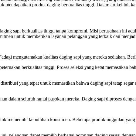
ntuk mendapatkan produk daging berkualitas tinggi. Dalam artikel ini, 
ging sapi berkualitas tinggi tanpa kompromi. Misi perusahaan ini ada
komitmen untuk memberikan layanan pelanggan yang terbaik dan menjadi
adagi mengutamakan kualitas daging sapi yang mereka sediakan. Beri
peternakan berkualitas tinggi. Proses seleksi yang ketat memastikan b
ribusi yang tepat untuk memastikan bahwa daging sapi tetap segar saa
n dalam seluruh rantai pasokan mereka. Daging sapi diproses dengan 
 untuk memenuhi kebutuhan konsumen. Beberapa produk unggulan yang m
 ini, pelanggan dapat memilih berbagai potongan daging sesuai denga