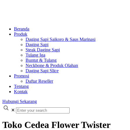
Beranda
Produk
Daging Sapi Saikoro & Saus Marinasi
Daging Sapi
Steak Daging Sapi
Tulang Iga
Buntut & Tulang
Neckbone & Produk Olahan
Daging Sapi Slice
Promosi
Daftar Reseller
Tentang
Kontak
Hubungi Sekarang
✕
Toko Cedea Flower Twister