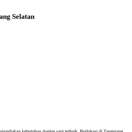
ang Selatan
ediakan kebutuhan daging sapi terbaik. Berlokasi di Tangerang