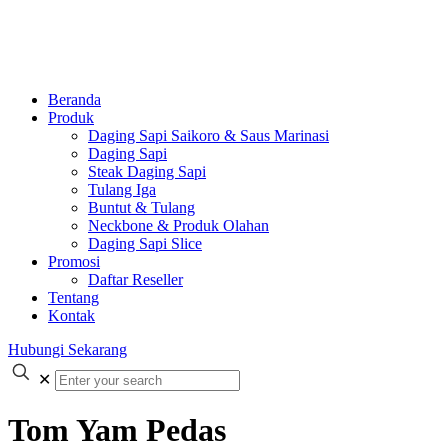
Beranda
Produk
Daging Sapi Saikoro & Saus Marinasi
Daging Sapi
Steak Daging Sapi
Tulang Iga
Buntut & Tulang
Neckbone & Produk Olahan
Daging Sapi Slice
Promosi
Daftar Reseller
Tentang
Kontak
Hubungi Sekarang
✕
Tom Yam Pedas