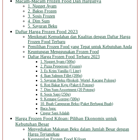
Macam-Macam Frozen Food Dan Harganya
1. Nugget Ayam
2. Bakso Frozen
3. Sosis Frozen
4. Dim Sum
5. Sayuran Beku
Daftar Harga Frozen Food 2023
Menikmati Kemudahan dan Kualitas dengan Daftar Harga
Frozen Food Terbaru
Pemilihan Frozen Food yang Tepat untuk Kebutuhan Anda
Keuntungan Menggunakan Frozen Food
Daftar Harga Frozen Food Terbaru 2023
1. Nugget Ayam (500g)
2. Pizza Pepperoni (Frozen)
3. Es Krim Vanilla (1 Liter)
4. Ikan Salmon Fillet (200g)
5. Sayuran Beku (Brokoli, Wortel, Kacang Polong)
6. Roti Bakar Keju (Paket 6 Potong)
7. Dim Sum Assortment (20 Potong)
8. Sosis Sapi (250g)
9. Kentang Goreng (500g)
10. Buah Campuran Beku (Paket Berbagai Buah)
Baca Juga:
Cingur Sapi Adalah
Harga Frozen Food Kiloan: Pilihan Ekonomis untuk
Kebutuhan Besar
Menyediakan Makanan Beku dalam Jumlah Besar dengan
Harga Terjangkau
Keunggulan Frozen Food Kiloan