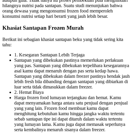
ataupun gula. Tidak hanya itu proses pembekuan pula menghindari
hilangnya nutrisi pada santapan. Suatu studi menunjukan bahwa
orang dewasa yang mengonsumsi frozen food memperoleh
konsumsi nutrisi setiap hari berarti yang jauh lebih besar.
Khasiat Santapan Frozen Murah
Berikut ini sebagian khasiat santapan beku yang tidak sering kita
tahu:
1. Kesegaran Santapan Lebih Terjaga
Santapan yang dibekukan pastinya memerlukan perlakuan
yang pas. Santapan yang dibekukan terpelihara kesegarannya
asal kamu dapat menaruh dengan pas serta kedap hawa.
Santapan yang dibekukan dalam freezer pastinya hendak jauh
lebih fresh bila dibanding dengan santapan yang dibiarkan di
luar serta tidak dimasukkan dalam freezer.
2. Hemat Biaya
Harga frozen food lumayan terjangkau dan hemat. Kamu
dapat menyamakan harga antara satu penjual dengan penjual
yang yang lain. Frozen food membuat kamu dapat
menghitung kebutuhan kamu hingga jangka waktu tertentu
sebab santapan tipe ini dapat ditaruh dalam waktu tertentu
yang lumayan lama. Kamu juga dapat memasak seperlunya
serta kembalinya menaruh sisanya dalam freezer.