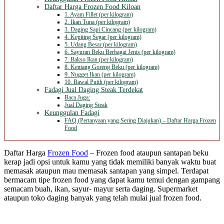
Daftar Harga Frozen Food Kiloan
1. Ayam Fillet (per kilogram)
2. Ikan Tuna (per kilogram)
3. Daging Sapi Cincang (per kilogram)
4. Kepiting Segar (per kilogram)
5. Udang Besar (per kilogram)
6. Sayuran Beku Berbagai Jenis (per kilogram)
7. Bakso Ikan (per kilogram)
8. Kentang Goreng Beku (per kilogram)
9. Nugget Ikan (per kilogram)
10. Bawal Putih (per kilogram)
Fadagi Jual Daging Steak Terdekat
Baca Juga:
Jual Daging Steak
Keunggulan Fadagi
FAQ (Pertanyaan yang Sering Diajukan) – Daftar Harga Frozen
Food
Daftar Harga
Frozen Food
– Frozen food ataupun santapan beku
kerap jadi opsi untuk kamu yang tidak memiliki banyak waktu buat
memasak ataupun mau memasak santapan yang simpel. Terdapat
bermacam tipe frozen food yang dapat kamu temui dengan gampang
semacam buah, ikan, sayur- mayur serta daging. Supermarket
ataupun toko daging banyak yang telah mulai jual frozen food.