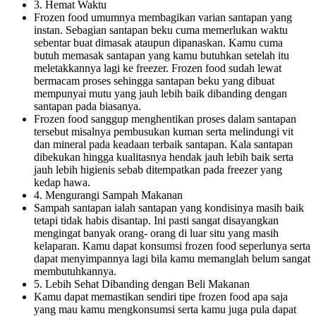
3. Hemat Waktu
Frozen food umumnya membagikan varian santapan yang
instan. Sebagian santapan beku cuma memerlukan waktu
sebentar buat dimasak ataupun dipanaskan. Kamu cuma
butuh memasak santapan yang kamu butuhkan setelah itu
meletakkannya lagi ke freezer. Frozen food sudah lewat
bermacam proses sehingga santapan beku yang dibuat
mempunyai mutu yang jauh lebih baik dibanding dengan
santapan pada biasanya.
Frozen food sanggup menghentikan proses dalam santapan
tersebut misalnya pembusukan kuman serta melindungi vit
dan mineral pada keadaan terbaik santapan. Kala santapan
dibekukan hingga kualitasnya hendak jauh lebih baik serta
jauh lebih higienis sebab ditempatkan pada freezer yang
kedap hawa.
4. Mengurangi Sampah Makanan
Sampah santapan ialah santapan yang kondisinya masih baik
tetapi tidak habis disantap. Ini pasti sangat disayangkan
mengingat banyak orang- orang di luar situ yang masih
kelaparan. Kamu dapat konsumsi frozen food seperlunya serta
dapat menyimpannya lagi bila kamu memanglah belum sangat
membutuhkannya.
5. Lebih Sehat Dibanding dengan Beli Makanan
Kamu dapat memastikan sendiri tipe frozen food apa saja
yang mau kamu mengkonsumsi serta kamu juga pula dapat