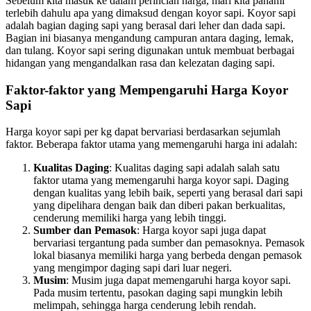
Sebelum kita masuk ke dalam perincian harga, mari kita pahami
terlebih dahulu apa yang dimaksud dengan koyor sapi. Koyor sapi
adalah bagian daging sapi yang berasal dari leher dan dada sapi.
Bagian ini biasanya mengandung campuran antara daging, lemak,
dan tulang. Koyor sapi sering digunakan untuk membuat berbagai
hidangan yang mengandalkan rasa dan kelezatan daging sapi.
Faktor-faktor yang Mempengaruhi Harga Koyor
Sapi
Harga koyor sapi per kg dapat bervariasi berdasarkan sejumlah
faktor. Beberapa faktor utama yang memengaruhi harga ini adalah:
Kualitas Daging
: Kualitas daging sapi adalah salah satu
faktor utama yang memengaruhi harga koyor sapi. Daging
dengan kualitas yang lebih baik, seperti yang berasal dari sapi
yang dipelihara dengan baik dan diberi pakan berkualitas,
cenderung memiliki harga yang lebih tinggi.
Sumber dan Pemasok
: Harga koyor sapi juga dapat
bervariasi tergantung pada sumber dan pemasoknya. Pemasok
lokal biasanya memiliki harga yang berbeda dengan pemasok
yang mengimpor daging sapi dari luar negeri.
Musim
: Musim juga dapat memengaruhi harga koyor sapi.
Pada musim tertentu, pasokan daging sapi mungkin lebih
melimpah, sehingga harga cenderung lebih rendah.