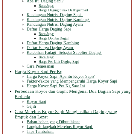
Apa Itu Daging Sapi?
Baca Juga:
Harga Daging Steak Di Hypermart
Kandungan Nutrisi Daging Sapi
Kandungan Nutrisi Daging Kambing
Kandungan Nutrisi Daging Ayam
Daftar Harga Daging Sapi
Baca Juga:
Harga Domba Dugul
Daftar Harga Daging Kambing
Daftar Harga Daging Ayam
Kelebihan Fadagi Sebagai Supplier Daging
Baca Juga:
Harga Per Unit Daging Sapi
Cara Pemesanan
Harga Koyor Sapi Per Kg
Harga Koyor Sapi: Apa itu Koyor Sapi?
Faktor-faktor yang Mempengaruhi Harga Koyor Sapi
Harga Koyor Sapi Per Kg Saat Ini
Perbedaan Koyor dan Gajih: Mengenal Dua Bagian Sapi yang
Berbeda
Koyor Sapi
Gajih
Cara Merebus Koyor Sapi: Menghasilkan Daging yang
Empuk dan Lezat
Bahan-bahan yang Dibutuhkan:
Langkah-langkah Merebus Koyor Sapi:
Tips Tambahan: