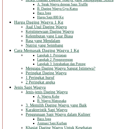
A. Steak Wagyu dengan Saus Truffle
B. Daging Wagyu Gyu-Katsu
Baca Juga
Harga Sapi 800 Kg
Harga Daging Wagyu 1 Kg
Asal Usul Daging Wagyu
Keistimewaan Daging Wagyu
Kelembutan yang Luar Biasa
Rasa yang Mendalam
Nutrisi yang Seimbang
Cara Memasak Daging Wagyu 1 Kg
Langkah 1: Persiapan
Langkah 2: Penggorengan
Langkah 3: Istirahatkan dan Potong
Mengapa Daging Wagyu Sangat Istimewa?
Peringkat Daging Wagyu
1 Peringkat huruf
2 Peringkat angka
Jenis Sapi Wagyu
Jenis-jenis Daging Wagyu
A. Wagyu Kobe
B. Wagyu Matsusaka
3. Memilih Daging Wagyu yang Baik
Karakteristik Sapi Wagyu
Penggunaan Sapi Wagyu dalam Kuliner
Baca Juga
Animasi Sapi Kurban
Khasiat Daging Wagyu Untuk Kesehatan