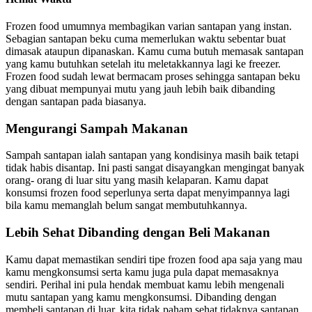
Frozen food umumnya membagikan varian santapan yang instan.
Sebagian santapan beku cuma memerlukan waktu sebentar buat
dimasak ataupun dipanaskan. Kamu cuma butuh memasak santapan
yang kamu butuhkan setelah itu meletakkannya lagi ke freezer.
Frozen food sudah lewat bermacam proses sehingga santapan beku
yang dibuat mempunyai mutu yang jauh lebih baik dibanding
dengan santapan pada biasanya.
Mengurangi Sampah Makanan
Sampah santapan ialah santapan yang kondisinya masih baik tetapi
tidak habis disantap. Ini pasti sangat disayangkan mengingat banyak
orang- orang di luar situ yang masih kelaparan. Kamu dapat
konsumsi frozen food seperlunya serta dapat menyimpannya lagi
bila kamu memanglah belum sangat membutuhkannya.
Lebih Sehat Dibanding dengan Beli Makanan
Kamu dapat memastikan sendiri tipe frozen food apa saja yang mau
kamu mengkonsumsi serta kamu juga pula dapat memasaknya
sendiri. Perihal ini pula hendak membuat kamu lebih mengenali
mutu santapan yang kamu mengkonsumsi. Dibanding dengan
membeli santapan di luar, kita tidak paham sehat tidaknya santapan