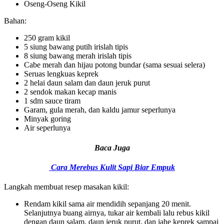
Oseng-Oseng Kikil
Bahan:
250 gram kikil
5 siung bawang putih irislah tipis
8 siung bawang merah irislah tipis
Cabe merah dan hijau potong bundar (sama sesuai selera)
Seruas lengkuas keprek
2 helai daun salam dan daun jeruk purut
2 sendok makan kecap manis
1 sdm sauce tiram
Garam, gula merah, dan kaldu jamur seperlunya
Minyak goring
Air seperlunya
Baca Juga
Cara Merebus Kulit Sapi Biar Empuk
Langkah membuat resep masakan kikil:
Rendam kikil sama air mendidih sepanjang 20 menit.
Selanjutnya buang airnya, tukar air kembali lalu rebus kikil
dengan daun salam, daun jeruk purut, dan jahe keprek sampai