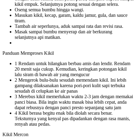
kikil empuk. Selanjutnya potong sesuai dengan selera.
Oseng semua bumbu hingga wangi.
Masukan kikil, kecap, garam, kaldu jamur, gula, dan sauce
tiram.
Tambah air seperlunya, aduk sampai rata dan revisi rasa.
Masak sampai bumbu menyerap dan air berkurang
selanjutnya api matikan.
Panduan Memproses Kikil
1 Rendam untuk hilangkan berbau amis dan lendir. Rendam
20 menit saja cukup. Kemudian, keringkan potongan kikil
lalu siram di bawah air yang mengucur
2 Mengerok bulu-bulu sesudah memendam kikil. Ini lebih
gampang dilaksanakan karena pori-pori kulit sapi terbuka
sesudah di celupkan ke air panas
3 Merebus kikil memerlukan waktu 2-3 jam dengan memakai
panci biasa. Bila ingin waktu masak bisa lebih cepat, anda
dapat rebusnya dengan panci presto sepanjang satu jam
4 Kikil berasa begitu enak bila diolah secara benar.
Teksturnya yang kenyal pas dipadankan dengan rasa manis,
renyah atau pedas.
Kikil Mercon