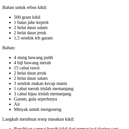
Bahan untuk rebus kikil:
500 gram kikil
1 batas jahe keprek
2 helai daun salam
2 helai daun jeruk
1,5 sendok teh garam
Bahan:
4 siung bawang putih
4 biji bawang merah
15 cabai rawit
2 helai daun jeruk
2 helai daun salam
3 sendok makan kecap manis
1 cabai merah irislah memanjang
3 cabai hijau irislah memanjang
Garam, gula seperlunya
Air
Minyak untuk mengoseng
Langkah membuat resep masakan kikil:
Bersihkan sampai bersih kikil dari tempat jual daging sapi,