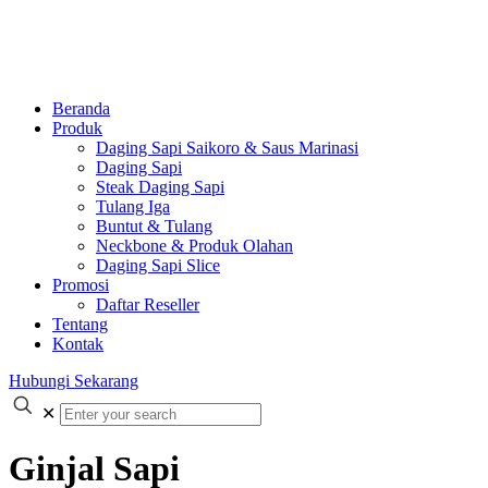
Beranda
Produk
Daging Sapi Saikoro & Saus Marinasi
Daging Sapi
Steak Daging Sapi
Tulang Iga
Buntut & Tulang
Neckbone & Produk Olahan
Daging Sapi Slice
Promosi
Daftar Reseller
Tentang
Kontak
Hubungi Sekarang
✕
Ginjal Sapi