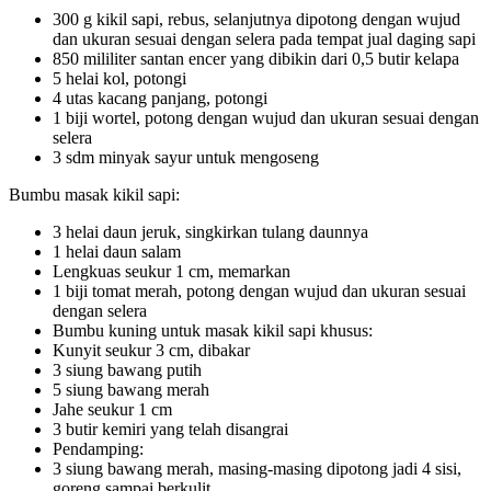
300 g kikil sapi, rebus, selanjutnya dipotong dengan wujud
dan ukuran sesuai dengan selera pada tempat jual daging sapi
850 mililiter santan encer yang dibikin dari 0,5 butir kelapa
5 helai kol, potongi
4 utas kacang panjang, potongi
1 biji wortel, potong dengan wujud dan ukuran sesuai dengan
selera
3 sdm minyak sayur untuk mengoseng
Bumbu masak kikil sapi:
3 helai daun jeruk, singkirkan tulang daunnya
1 helai daun salam
Lengkuas seukur 1 cm, memarkan
1 biji tomat merah, potong dengan wujud dan ukuran sesuai
dengan selera
Bumbu kuning untuk masak kikil sapi khusus:
Kunyit seukur 3 cm, dibakar
3 siung bawang putih
5 siung bawang merah
Jahe seukur 1 cm
3 butir kemiri yang telah disangrai
Pendamping:
3 siung bawang merah, masing-masing dipotong jadi 4 sisi,
goreng sampai berkulit