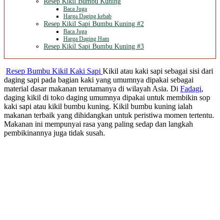
Resep Kikil Bumbu Kuning
Baca Juga
Harga Daging kebab
Resep Kikil Sapi Bumbu Kuning #2
Baca Juga
Harga Daging Ham
Resep Kikil Sapi Bumbu Kuning #3
Resep Bumbu Kikil Kaki Sapi
Kikil atau kaki sapi sebagai sisi dari
daging sapi pada bagian kaki yang umumnya dipakai sebagai
material dasar makanan terutamanya di wilayah Asia. Di
Fadagi
,
daging kikil di toko daging umumnya dipakai untuk membikin sop
kaki sapi atau kikil bumbu kuning. Kikil bumbu kuning ialah
makanan terbaik yang dihidangkan untuk peristiwa momen tertentu.
Makanan ini mempunyai rasa yang paling sedap dan langkah
pembikinannya juga tidak susah.