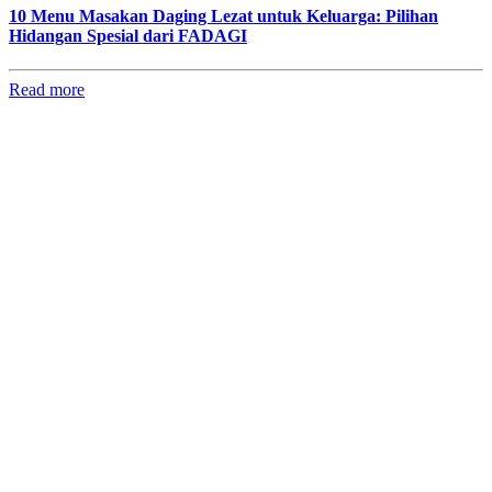
10 Menu Masakan Daging Lezat untuk Keluarga: Pilihan
Hidangan Spesial dari FADAGI
Read more