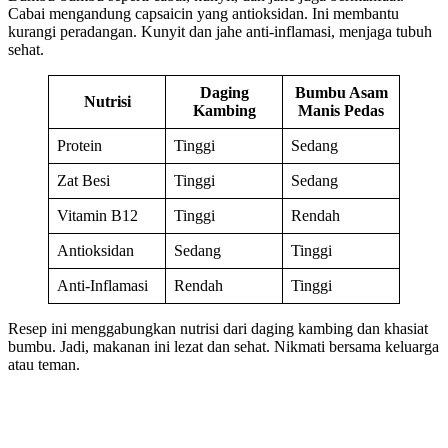
Cabai mengandung capsaicin yang antioksidan. Ini membantu
kurangi peradangan. Kunyit dan jahe anti-inflamasi, menjaga tubuh
sehat.
Daging
Bumbu Asam
Nutrisi
Kambing
Manis Pedas
Protein
Tinggi
Sedang
Zat Besi
Tinggi
Sedang
Vitamin B12
Tinggi
Rendah
Antioksidan
Sedang
Tinggi
Anti-Inflamasi
Rendah
Tinggi
Resep ini menggabungkan nutrisi dari daging kambing dan khasiat
bumbu. Jadi, makanan ini lezat dan sehat. Nikmati bersama keluarga
atau teman.