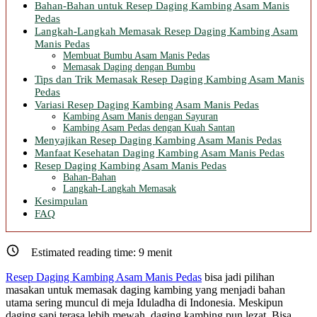
Bahan-Bahan untuk Resep Daging Kambing Asam Manis
Pedas
Langkah-Langkah Memasak Resep Daging Kambing Asam
Manis Pedas
Membuat Bumbu Asam Manis Pedas
Memasak Daging dengan Bumbu
Tips dan Trik Memasak Resep Daging Kambing Asam Manis
Pedas
Variasi Resep Daging Kambing Asam Manis Pedas
Kambing Asam Manis dengan Sayuran
Kambing Asam Pedas dengan Kuah Santan
Menyajikan Resep Daging Kambing Asam Manis Pedas
Manfaat Kesehatan Daging Kambing Asam Manis Pedas
Resep Daging Kambing Asam Manis Pedas
Bahan-Bahan
Langkah-Langkah Memasak
Kesimpulan
FAQ
Estimated reading time:
9
menit
Resep Daging Kambing Asam Manis Pedas
bisa jadi pilihan
masakan untuk memasak daging kambing yang menjadi bahan
utama sering muncul di meja Iduladha di Indonesia. Meskipun
daging sapi terasa lebih mewah, daging kambing pun lezat. Bisa