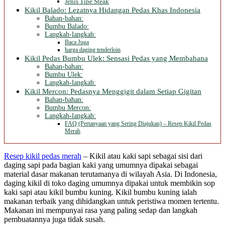
Jenis Tipe Steak
Kikil Balado: Lezatnya Hidangan Pedas Khas Indonesia
Bahan-bahan:
Bumbu Balado:
Langkah-langkah:
Baca Juga
harga daging tenderloin
Kikil Pedas Bumbu Ulek: Sensasi Pedas yang Membahana
Bahan-bahan:
Bumbu Ulek:
Langkah-langkah:
Kikil Mercon: Pedasnya Menggigit dalam Setiap Gigitan
Bahan-bahan:
Bumbu Mercon:
Langkah-langkah:
FAQ (Pertanyaan yang Sering Diajukan) – Resep Kikil Pedas
Merah
Resep kikil pedas merah
– Kikil atau kaki sapi sebagai sisi dari
daging sapi pada bagian kaki yang umumnya dipakai sebagai
material dasar makanan terutamanya di wilayah Asia. Di Indonesia,
daging kikil di toko daging umumnya dipakai untuk membikin sop
kaki sapi atau kikil bumbu kuning. Kikil bumbu kuning ialah
makanan terbaik yang dihidangkan untuk peristiwa momen tertentu.
Makanan ini mempunyai rasa yang paling sedap dan langkah
pembuatannya juga tidak susah.