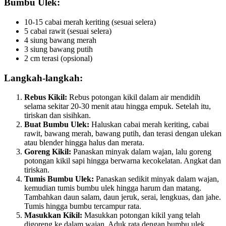
Bumbu Ulek:
10-15 cabai merah keriting (sesuai selera)
5 cabai rawit (sesuai selera)
4 siung bawang merah
3 siung bawang putih
2 cm terasi (opsional)
Langkah-langkah:
Rebus Kikil:
Rebus potongan kikil dalam air mendidih
selama sekitar 20-30 menit atau hingga empuk. Setelah itu,
tiriskan dan sisihkan.
Buat Bumbu Ulek:
Haluskan cabai merah keriting, cabai
rawit, bawang merah, bawang putih, dan terasi dengan ulekan
atau blender hingga halus dan merata.
Goreng Kikil:
Panaskan minyak dalam wajan, lalu goreng
potongan kikil sapi hingga berwarna kecokelatan. Angkat dan
tiriskan.
Tumis Bumbu Ulek:
Panaskan sedikit minyak dalam wajan,
kemudian tumis bumbu ulek hingga harum dan matang.
Tambahkan daun salam, daun jeruk, serai, lengkuas, dan jahe.
Tumis hingga bumbu tercampur rata.
Masukkan Kikil:
Masukkan potongan kikil yang telah
digoreng ke dalam wajan. Aduk rata dengan bumbu ulek.