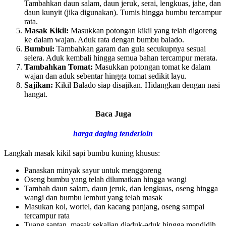
Tambahkan daun salam, daun jeruk, serai, lengkuas, jahe, dan
daun kunyit (jika digunakan). Tumis hingga bumbu tercampur
rata.
Masak Kikil:
Masukkan potongan kikil yang telah digoreng
ke dalam wajan. Aduk rata dengan bumbu balado.
Bumbui:
Tambahkan garam dan gula secukupnya sesuai
selera. Aduk kembali hingga semua bahan tercampur merata.
Tambahkan Tomat:
Masukkan potongan tomat ke dalam
wajan dan aduk sebentar hingga tomat sedikit layu.
Sajikan:
Kikil Balado siap disajikan. Hidangkan dengan nasi
hangat.
Baca Juga
harga daging tenderloin
Langkah masak kikil sapi bumbu kuning khusus:
Panaskan minyak sayur untuk menggoreng
Oseng bumbu yang telah dilumatkan hingga wangi
Tambah daun salam, daun jeruk, dan lengkuas, oseng hingga
wangi dan bumbu lembut yang telah masak
Masukan kol, wortel, dan kacang panjang, oseng sampai
tercampur rata
Tuang santan, masak sekalian diaduk-aduk hingga mendidih,