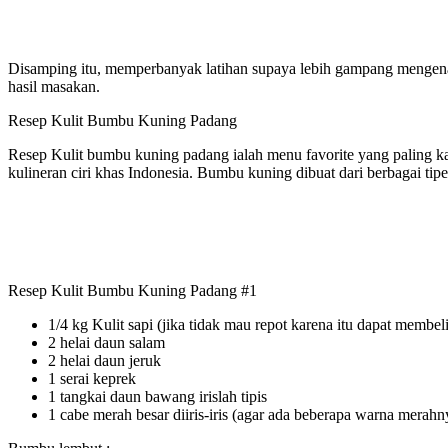
Disamping itu, memperbanyak latihan supaya lebih gampang mengenal 
hasil masakan.
Resep Kulit Bumbu Kuning Padang
Resep Kulit bumbu kuning padang ialah menu favorite yang paling k
kulineran ciri khas Indonesia. Bumbu kuning dibuat dari berbagai ti
Resep Kulit Bumbu Kuning Padang #1
1/4 kg Kulit sapi (jika tidak mau repot karena itu dapat membel
2 helai daun salam
2 helai daun jeruk
1 serai keprek
1 tangkai daun bawang irislah tipis
1 cabe merah besar diiris-iris (agar ada beberapa warna merahn