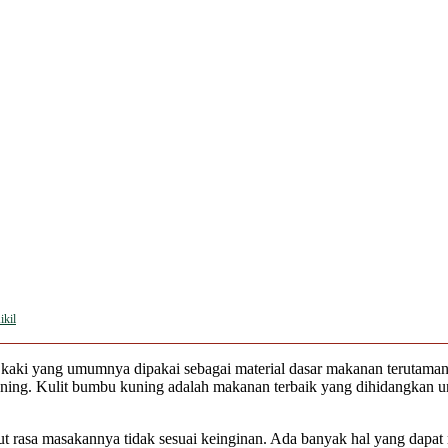
ikil
an kaki yang umumnya dipakai sebagai material dasar makanan terutaman
ning. Kulit bumbu kuning adalah makanan terbaik yang dihidangkan u
 rasa masakannya tidak sesuai keinginan. Ada banyak hal yang dapat 