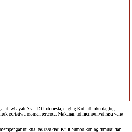
ya di wilayah Asia. Di Indonesia, daging Kulit di toko daging
ntuk peristiwa momen tertentu. Makanan ini mempunyai rasa yang
mempengaruhi kualitas rasa dari Kulit bumbu kuning dimulai dari