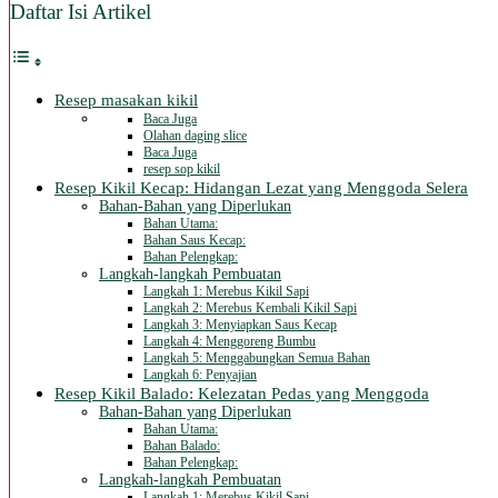
Daftar Isi Artikel
Resep masakan kikil
Baca Juga
Olahan daging slice
Baca Juga
resep sop kikil
Resep Kikil Kecap: Hidangan Lezat yang Menggoda Selera
Bahan-Bahan yang Diperlukan
Bahan Utama:
Bahan Saus Kecap:
Bahan Pelengkap:
Langkah-langkah Pembuatan
Langkah 1: Merebus Kikil Sapi
Langkah 2: Merebus Kembali Kikil Sapi
Langkah 3: Menyiapkan Saus Kecap
Langkah 4: Menggoreng Bumbu
Langkah 5: Menggabungkan Semua Bahan
Langkah 6: Penyajian
Resep Kikil Balado: Kelezatan Pedas yang Menggoda
Bahan-Bahan yang Diperlukan
Bahan Utama:
Bahan Balado:
Bahan Pelengkap:
Langkah-langkah Pembuatan
Langkah 1: Merebus Kikil Sapi