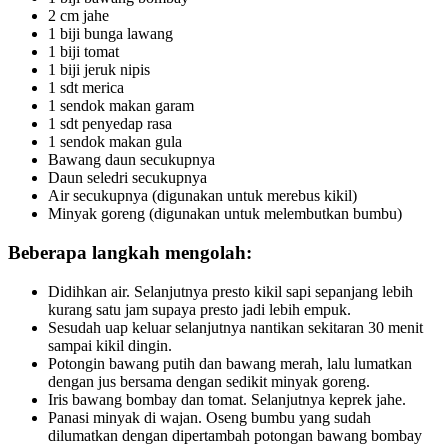
2 cm jahe
1 biji bunga lawang
1 biji tomat
1 biji jeruk nipis
1 sdt merica
1 sendok makan garam
1 sdt penyedap rasa
1 sendok makan gula
Bawang daun secukupnya
Daun seledri secukupnya
Air secukupnya (digunakan untuk merebus kikil)
Minyak goreng (digunakan untuk melembutkan bumbu)
Beberapa langkah mengolah:
Didihkan air. Selanjutnya presto kikil sapi sepanjang lebih
kurang satu jam supaya presto jadi lebih empuk.
Sesudah uap keluar selanjutnya nantikan sekitaran 30 menit
sampai kikil dingin.
Potongin bawang putih dan bawang merah, lalu lumatkan
dengan jus bersama dengan sedikit minyak goreng.
Iris bawang bombay dan tomat. Selanjutnya keprek jahe.
Panasi minyak di wajan. Oseng bumbu yang sudah
dilumatkan dengan dipertambah potongan bawang bombay