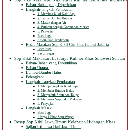
Bahan-Bahan yang Diperlukan
Langkah-langkah Pembuatan
1. Merebus Kikil Kaki Sapi
2. Tumis Bumbu-Bumbu
3. Masak dengan Air
4. Bumbui dengan Garam dan Merica
5. Penyajian
Baca Juga:
Sirloin Dan Tenderloin
Resep Masakan Sop Kikil Ciri khas Betawi Jakarta
Baca Juga:
Sayur Segar
Sop Kikil Makassar: Lezatnya Kuliner Khas Sulawesi Selatan
Bahan-Bahan yang Dibutuhkan
Bahan Utama:
Bumbu-Bumbu Halus:
Pelengkap:
Langkah-Langkah Pembuatan
1. Mempersiapkan Kikil Sapi
2. Membuat Bumbu Halus
3. Menyeduh Soun dan Tauge
4. Memasak Sop Kikil Makassar
5. Penyajian
Langkah Masak
Baca Juga:
Harga 1 Ekor Sapi Wagyu
Resep Sop Kikil Jawa Timur: Kelezatan Hidangan Khas
Sajian Istimewa Dari Jawa Timur