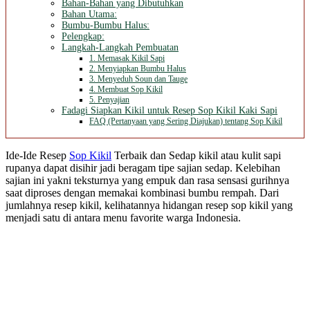
Bahan-Bahan yang Dibutuhkan
Bahan Utama:
Bumbu-Bumbu Halus:
Pelengkap:
Langkah-Langkah Pembuatan
1. Memasak Kikil Sapi
2. Menyiapkan Bumbu Halus
3. Menyeduh Soun dan Tauge
4. Membuat Sop Kikil
5. Penyajian
Fadagi Siapkan Kikil untuk Resep Sop Kikil Kaki Sapi
FAQ (Pertanyaan yang Sering Diajukan) tentang Sop Kikil
Ide-Ide Resep
Sop Kikil
Terbaik dan Sedap kikil atau kulit sapi
rupanya dapat disihir jadi beragam tipe sajian sedap. Kelebihan
sajian ini yakni teksturnya yang empuk dan rasa sensasi gurihnya
saat diproses dengan memakai kombinasi bumbu rempah. Dari
jumlahnya resep kikil, kelihatannya hidangan resep sop kikil yang
menjadi satu di antara menu favorite warga Indonesia.