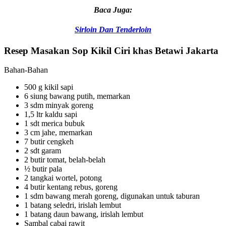
Baca Juga:
Sirloin Dan Tenderloin
Resep Masakan Sop Kikil Ciri khas Betawi Jakarta
Bahan-Bahan
500 g kikil sapi
6 siung bawang putih, memarkan
3 sdm minyak goreng
1,5 ltr kaldu sapi
1 sdt merica bubuk
3 cm jahe, memarkan
7 butir cengkeh
2 sdt garam
2 butir tomat, belah-belah
½ butir pala
2 tangkai wortel, potong
4 butir kentang rebus, goreng
1 sdm bawang merah goreng, digunakan untuk taburan
1 batang seledri, irislah lembut
1 batang daun bawang, irislah lembut
Sambal cabai rawit